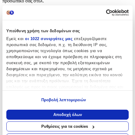
προσωπικό σας στυλ.
Χαρακτηριστικά
Θέμα
:
Υπεύθυνη χρήση των δεδομένων σας
Αυτοκίνητα
Εμείς και
οι 1022 συνεργάτες μας
επεξεργαζόμαστε
προσωπικά σας δεδομένα, π.χ. τη διεύθυνση IP σας,
Τύπος
:
χρησιμοποιώντας τεχνολογία όπως cookies για να
Μπρελόκ
αποθηκεύουμε και να έχουμε πρόσβαση σε πληροφορίες στη
συσκευή σας, με σκοπό την προβολή εξατομικευμένων
Υλικό
:
διαφημίσεων και περιεχομένου, τις μετρήσεις σχετικά με
διαφημίσεις και περιεχόμενο, την καλύτερη εικόνα του κοινού
Δερμάτινο
μας και την ανάπτυξη προϊόντων. Έχετε τη δυνατότητα
επιλογής ως προς το ποιος χρησιμοποιεί τα δεδομένα σας και
με Led
:
για ποιους σκοπούς.
Όχι
Προβολή λεπτομερειών
Εάν μας επιτρέπετε, θα θέλαμε επίσης:
Χρώμα
:
Να συλλέξουμε πληροφορίες σχετικά με τη γεωγραφική
Αποδοχή όλων
σας τοποθεσία, οι οποίες μπορεί να είναι ακριβείς σε
Μπλε
απόσταση μερικών μέτρων
Ρυθμίσεις για τα cookies
Να αναγνωρίσουμε τη συσκευή σας σαρώνοντας ενεργά
Χαρακτηριστικά