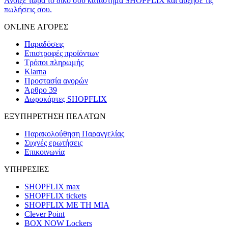
Άνοιξε τώρα το δικό σου κατάστημα SHOPFLIX και αύξησε τις
πωλήσεις σου.
ONLINE ΑΓΟΡΕΣ
Παραδόσεις
Επιστροφές προϊόντων
Τρόποι πληρωμής
Klarna
Προστασία αγορών
Άρθρο 39
Δωροκάρτες SHOPFLIX
ΕΞΥΠΗΡΕΤΗΣΗ ΠΕΛΑΤΩΝ
Παρακολούθηση Παραγγελίας
Συχνές ερωτήσεις
Επικοινωνία
ΥΠΗΡΕΣΙΕΣ
SHOPFLIX max
SHOPFLIX tickets
SHOPFLIX ΜΕ ΤΗ ΜΙΑ
Clever Point
BOX NOW Lockers