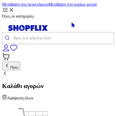
Μετάβαση στο περιεχόμενο
Μετάβαση στο κυρίως μενού
Όλες οι κατηγορίες
Πίσω
Καλάθι αγορών
Αφαίρεση όλων