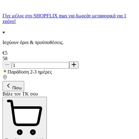
Γίνε μέλος στο SHOPFLIX max για δωρεάν μεταφορικά για 1
χρόνο!
Ισχύουν όροι & προϋποθέσεις.
€
5
58
Παράδοση 2-3 ημέρες
Πίσω
Βάλε τον ΤΚ σου