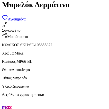
Μπρελόκ Δερμάτινο
Αγαπημένα
Σύγκρινέ το
Μοιράσου το
ΚΩΔΙΚΟΣ SKU
:
SF-105655872
Χρώμα
:
Μπλε
Κωδικός
:
MP66-BL
Θέμα
:
Αυτοκίνητα
Τύπος
:
Μπρελόκ
Υλικό
:
Δερμάτινο
Δες όλα τα χαρακτηριστικά