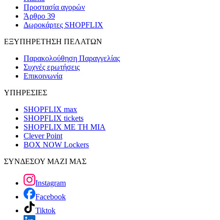
Προστασία αγορών
Άρθρο 39
Δωροκάρτες SHOPFLIX
ΕΞΥΠΗΡΕΤΗΣΗ ΠΕΛΑΤΩΝ
Παρακολούθηση Παραγγελίας
Συχνές ερωτήσεις
Επικοινωνία
ΥΠΗΡΕΣΙΕΣ
SHOPFLIX max
SHOPFLIX tickets
SHOPFLIX ΜΕ ΤΗ ΜΙΑ
Clever Point
BOX NOW Lockers
ΣΥΝΔΕΣΟΥ ΜΑΖΙ ΜΑΣ
Instagram
Facebook
Tiktok