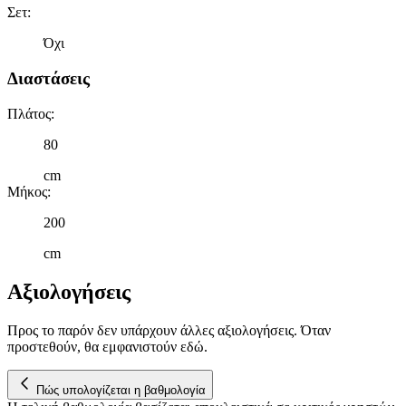
μετρήσεις σχετικά με διαφημίσεις και περιεχόμενο, την καλύτερη
Σετ
:
εικόνα του κοινού μας και την ανάπτυξη προϊόντων. Επίσης,
κοινοποιούμε πληροφορίες σχετικά με την από μέρους σας χρήση τ
Όχι
τοποθεσίας μας στους συνεργάτες μέσων κοινωνικής δικτύωσης,
Διαστάσεις
διαφημίσεων και ανάλυσης.
Πλάτος
:
80
cm
Μήκος
:
200
cm
Αξιολογήσεις
Προς το παρόν δεν υπάρχουν άλλες αξιολογήσεις. Όταν
προστεθούν, θα εμφανιστούν εδώ.
Πώς υπολογίζεται η βαθμολογία