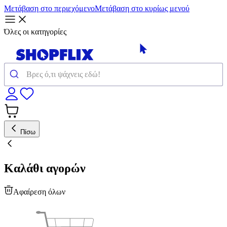
Μετάβαση στο περιεχόμενο
Μετάβαση στο κυρίως μενού
Όλες οι κατηγορίες
Πίσω
Καλάθι αγορών
Αφαίρεση όλων