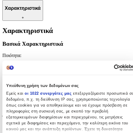
Χαρακτηριστικά
+
Χαρακτηριστικά
Βασικά Χαρακτηριστικά
Ποιότητα
:
Συνθετικό
Κατασκευή
:
Μηχανής
Υπεύθυνη χρήση των δεδομένων σας
Εμείς και
οι 1022 συνεργάτες μας
επεξεργαζόμαστε προσωπικά σ
Χρώμα
:
δεδομένα, π.χ. τη διεύθυνση IP σας, χρησιμοποιώντας τεχνολογία
όπως cookies για να αποθηκεύουμε και να έχουμε πρόσβαση σε
Ροζ
πληροφορίες στη συσκευή σας, με σκοπό την προβολή
Έξτρα Χαρακτηριστικά
εξατομικευμένων διαφημίσεων και περιεχομένου, τις μετρήσεις
σχετικά με διαφημίσεις και περιεχόμενο, την καλύτερη εικόνα του
με το Μέτρο
:
κοινού μας και την ανάπτυξη προϊόντων. Έχετε τη δυνατότητα