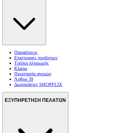
Παραδόσεις
Επιστροφές προϊόντων
Τρόποι πληρωμής
Klarna
Προστασία αγορών
Άρθρο 39
Δωροκάρτες SHOPFLIX
ΕΞΥΠΗΡΕΤΗΣΗ ΠΕΛΑΤΩΝ