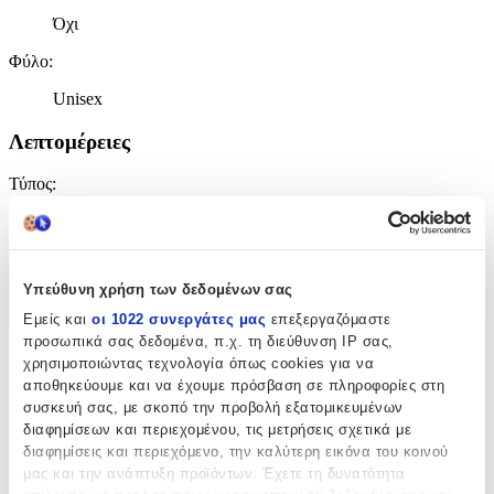
Όχι
Φύλο
:
Unisex
Λεπτομέρειες
Τύπος
:
Χειρός
Χαρακτηριστικά
Υπεύθυνη χρήση των δεδομένων σας
+
Εμείς και
οι 1022 συνεργάτες μας
επεξεργαζόμαστε
προσωπικά σας δεδομένα, π.χ. τη διεύθυνση IP σας,
Χαρακτηριστικά
χρησιμοποιώντας τεχνολογία όπως cookies για να
αποθηκεύουμε και να έχουμε πρόσβαση σε πληροφορίες στη
συσκευή σας, με σκοπό την προβολή εξατομικευμένων
Κατασκευαστής
:
διαφημίσεων και περιεχομένου, τις μετρήσεις σχετικά με
Amigaz
διαφημίσεις και περιεχόμενο, την καλύτερη εικόνα του κοινού
μας και την ανάπτυξη προϊόντων. Έχετε τη δυνατότητα
Βασικά Χαρακτηριστικά