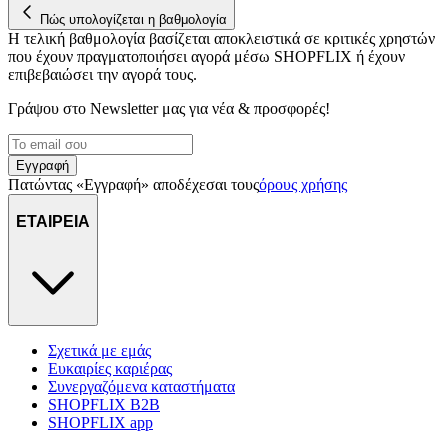
διαφημίσεων και περιεχομένου, τις μετρήσεις σχετικά με
Πώς υπολογίζεται η βαθμολογία
Η τελική βαθμολογία βασίζεται αποκλειστικά σε κριτικές χρηστών
διαφημίσεις και περιεχόμενο, την καλύτερη εικόνα του κοινού
που έχουν πραγματοποιήσει αγορά μέσω SHOPFLIX ή έχουν
μας και την ανάπτυξη προϊόντων. Επίσης, κοινοποιούμε
επιβεβαιώσει την αγορά τους.
πληροφορίες σχετικά με την από μέρους σας χρήση της
τοποθεσίας μας στους συνεργάτες μέσων κοινωνικής
Γράψου στο Νewsletter μας για νέα & προσφορές!
δικτύωσης, διαφημίσεων και ανάλυσης.
Εγγραφή
Πατώντας «Εγγραφή» αποδέχεσαι τους
όρους χρήσης
ΕΤΑΙΡΕΙΑ
Σχετικά με εμάς
Ευκαιρίες καριέρας
Συνεργαζόμενα καταστήματα
SHOPFLIX B2B
SHOPFLIX app