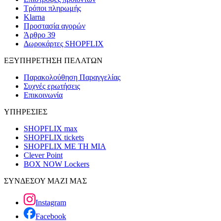
Τρόποι πληρωμής
Klarna
Προστασία αγορών
Άρθρο 39
Δωροκάρτες SHOPFLIX
ΕΞΥΠΗΡΕΤΗΣΗ ΠΕΛΑΤΩΝ
Παρακολούθηση Παραγγελίας
Συχνές ερωτήσεις
Επικοινωνία
ΥΠΗΡΕΣΙΕΣ
SHOPFLIX max
SHOPFLIX tickets
SHOPFLIX ΜΕ ΤΗ ΜΙΑ
Clever Point
BOX NOW Lockers
ΣΥΝΔΕΣΟΥ ΜΑΖΙ ΜΑΣ
Instagram
Facebook