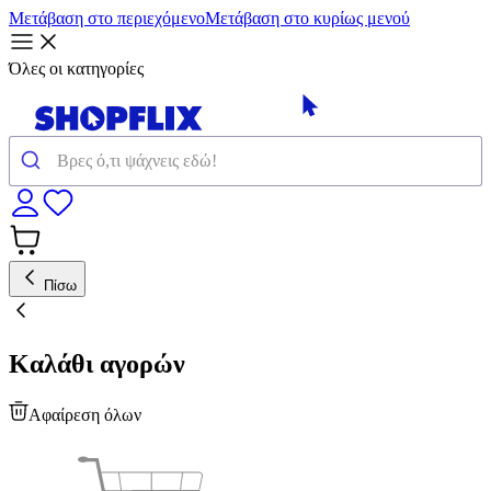
Μετάβαση στο περιεχόμενο
Μετάβαση στο κυρίως μενού
Όλες οι κατηγορίες
Πίσω
Καλάθι αγορών
Αφαίρεση όλων