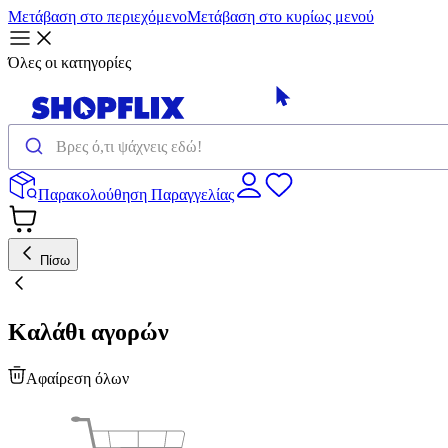
Μετάβαση στο περιεχόμενο
Μετάβαση στο κυρίως μενού
Όλες οι κατηγορίες
Παρακολούθηση Παραγγελίας
Πίσω
Καλάθι αγορών
Αφαίρεση όλων