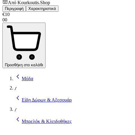
Από
Kourkoutis.Shop
Περιγραφή
Χαρακτηριστικά
€
10
00
Προσθήκη στο καλάθι
Μόδα
/
Είδη Δώρων & Αξεσουάρ
/
Μπρελόκ & Κλειδοθήκες