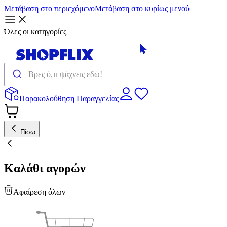
Μετάβαση στο περιεχόμενο
Μετάβαση στο κυρίως μενού
Όλες οι κατηγορίες
Παρακολούθηση Παραγγελίας
Πίσω
Καλάθι αγορών
Αφαίρεση όλων