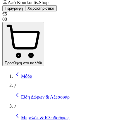
Από
Kourkoutis.Shop
Περιγραφή
Χαρακτηριστικά
€
5
00
Προσθήκη στο καλάθι
Μόδα
/
Είδη Δώρων & Αξεσουάρ
/
Μπρελόκ & Κλειδοθήκες