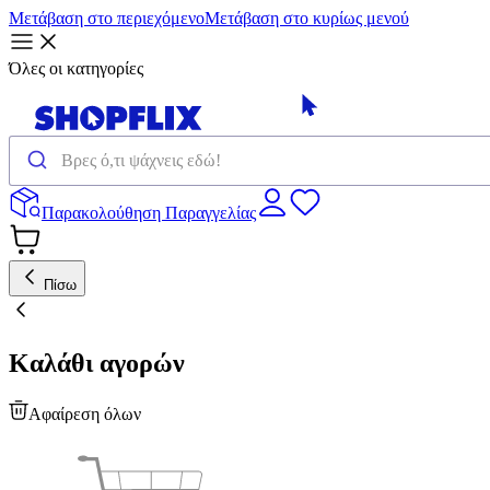
Μετάβαση στο περιεχόμενο
Μετάβαση στο κυρίως μενού
Όλες οι κατηγορίες
Παρακολούθηση Παραγγελίας
Πίσω
Καλάθι αγορών
Αφαίρεση όλων