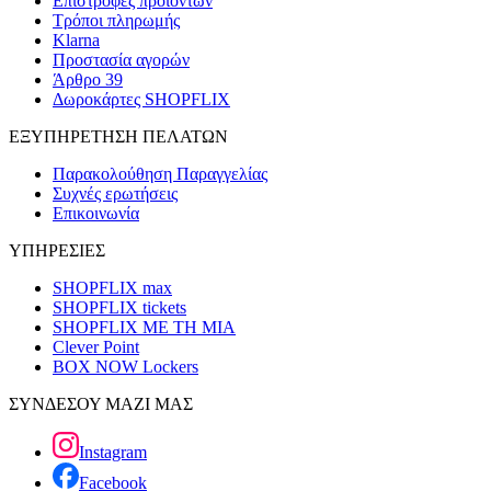
Επιστροφές προϊόντων
Τρόποι πληρωμής
Klarna
Προστασία αγορών
Άρθρο 39
Δωροκάρτες SHOPFLIX
ΕΞΥΠΗΡΕΤΗΣΗ ΠΕΛΑΤΩΝ
Παρακολούθηση Παραγγελίας
Συχνές ερωτήσεις
Επικοινωνία
ΥΠΗΡΕΣΙΕΣ
SHOPFLIX max
SHOPFLIX tickets
SHOPFLIX ΜΕ ΤΗ ΜΙΑ
Clever Point
BOX NOW Lockers
ΣΥΝΔΕΣΟΥ ΜΑΖΙ ΜΑΣ
Instagram
Facebook