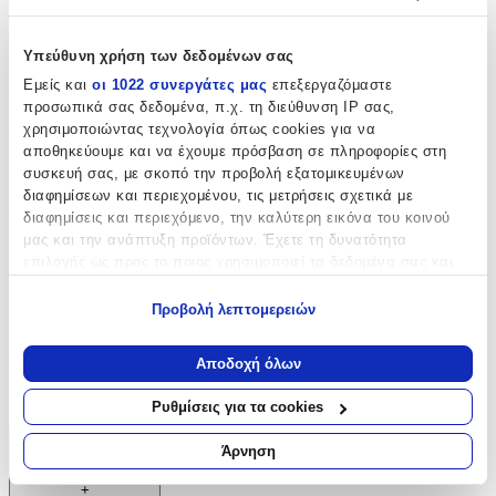
προσδίδει μια κλασική και διαχρονική εμφάνιση, καθιστώντας το
σετ ιδανικό για αυτή την ξεχωριστή ημέρα.
Υπεύθυνη χρήση των δεδομένων σας
Χαρακτηριστικά
Εμείς και
οι 1022 συνεργάτες μας
επεξεργαζόμαστε
προσωπικά σας δεδομένα, π.χ. τη διεύθυνση IP σας,
χρησιμοποιώντας τεχνολογία όπως cookies για να
Φύλο
:
αποθηκεύουμε και να έχουμε πρόσβαση σε πληροφορίες στη
Αγόρι
συσκευή σας, με σκοπό την προβολή εξατομικευμένων
διαφημίσεων και περιεχομένου, τις μετρήσεις σχετικά με
Χρώμα
:
διαφημίσεις και περιεχόμενο, την καλύτερη εικόνα του κοινού
μας και την ανάπτυξη προϊόντων. Έχετε τη δυνατότητα
Λευκό
επιλογής ως προς το ποιος χρησιμοποιεί τα δεδομένα σας και
Περιεχόμενα
:
για ποιους σκοπούς.
Προβολή λεπτομερειών
Πετσέτα
Εάν μας επιτρέπετε, θα θέλαμε επίσης:
Να συλλέξουμε πληροφορίες σχετικά με τη γεωγραφική
Κατασκευαστής
:
Αποδοχή όλων
σας τοποθεσία, οι οποίες μπορεί να είναι ακριβείς σε
Lina Baby
απόσταση μερικών μέτρων
Ρυθμίσεις για τα cookies
Να αναγνωρίσουμε τη συσκευή σας σαρώνοντας ενεργά
για συγκεκριμένα χαρακτηριστικά (δακτυλικό αποτύπωμα)
Άρνηση
Χαρακτηριστικά
Μάθετε περισσότερα σχετικά με τον τρόπο επεξεργασίας των
+
προσωπικών σας δεδομένων και καθορίστε τις προτιμήσεις σας