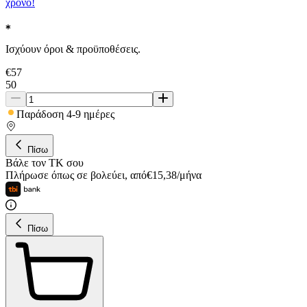
χρόνο!
Ισχύουν όροι & προϋποθέσεις.
€
57
50
Παράδοση 4-9 ημέρες
Πίσω
Βάλε τον ΤΚ σου
Πλήρωσε όπως σε βολεύει
,
από
€
15,38
/
μήνα
Πίσω