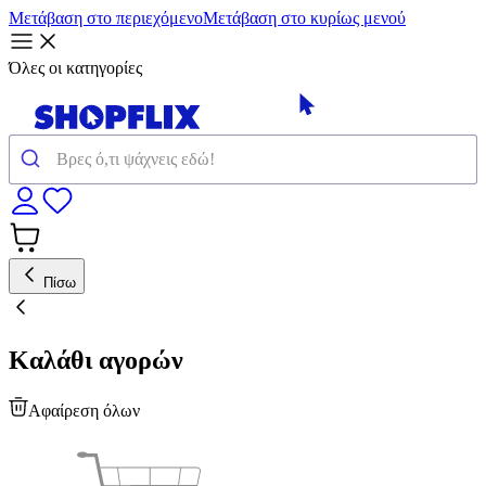
Μετάβαση στο περιεχόμενο
Μετάβαση στο κυρίως μενού
Όλες οι κατηγορίες
Πίσω
Καλάθι αγορών
Αφαίρεση όλων