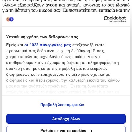
υλικών εξασφαλίζουν άνεση και αντοχή, κάνοντας το σετ ιδανικό
για τη βάπτιση του μικρού σας. Εμπιστευτείτε την εμπειρία και την
τεχνογνωσία του Κατσιγιάννη για να δημιουργήσετε αξέχαστες
αναμνήσεις σε αυτή την ιδιαίτερη στιγμή της ζωής σας.
Χαρακτηριστικά
Υπεύθυνη χρήση των δεδομένων σας
Εμείς και
οι 1022 συνεργάτες μας
επεξεργαζόμαστε
Φύλο
:
προσωπικά σας δεδομένα, π.χ. τη διεύθυνση IP σας,
Αγόρι
χρησιμοποιώντας τεχνολογία όπως cookies για να
αποθηκεύουμε και να έχουμε πρόσβαση σε πληροφορίες στη
Χρώμα
:
συσκευή σας, με σκοπό την προβολή εξατομικευμένων
διαφημίσεων και περιεχομένου, τις μετρήσεις σχετικά με
Λευκό
διαφημίσεις και περιεχόμενο, την καλύτερη εικόνα του κοινού
Περιεχόμενα
:
μας και την ανάπτυξη προϊόντων. Έχετε τη δυνατότητα
επιλογής ως προς το ποιος χρησιμοποιεί τα δεδομένα σας και
Εσώρουχο
για ποιους σκοπούς.
Προβολή λεπτομερειών
Πετσέτα
Εάν μας επιτρέπετε, θα θέλαμε επίσης:
Σεντόνι
Να συλλέξουμε πληροφορίες σχετικά με τη γεωγραφική
Αποδοχή όλων
σας τοποθεσία, οι οποίες μπορεί να είναι ακριβείς σε
Κατασκευαστής
:
απόσταση μερικών μέτρων
Ρυθμίσεις για τα cookies