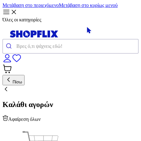
Μετάβαση στο περιεχόμενο
Μετάβαση στο κυρίως μενού
Όλες οι κατηγορίες
Πίσω
Καλάθι αγορών
Αφαίρεση όλων