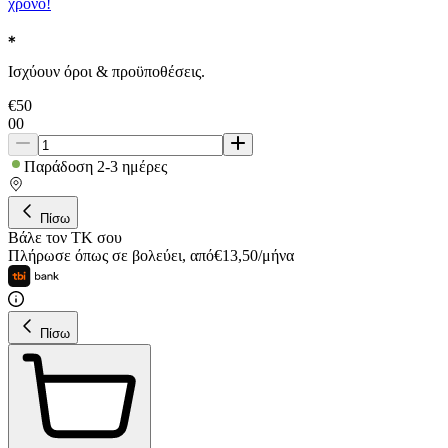
χρόνο!
Ισχύουν όροι & προϋποθέσεις.
€
50
00
Παράδοση 2-3 ημέρες
Πίσω
Βάλε τον ΤΚ σου
Πλήρωσε όπως σε βολεύει
,
από
€
13,50
/
μήνα
Πίσω