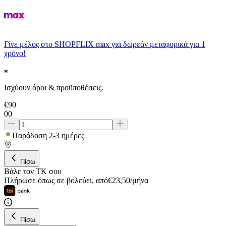
Γίνε μέλος στο SHOPFLIX max για δωρεάν μεταφορικά για 1
χρόνο!
Ισχύουν όροι & προϋποθέσεις.
€
90
00
Παράδοση 2-3 ημέρες
Πίσω
Βάλε τον ΤΚ σου
Πλήρωσε όπως σε βολεύει
,
από
€
23,50
/
μήνα
Πίσω