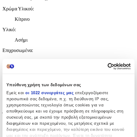
Χρώμα Υλικού
:
Κίτρινο
Υλικό
:
Ασήμι
Επιχρυσωμένα
:
Ναι
Περιοχή
:
Αυτιά
Υπεύθυνη χρήση των δεδομένων σας
Σετ
:
Εμείς και
οι 1022 συνεργάτες μας
επεξεργαζόμαστε
προσωπικά σας δεδομένα, π.χ. τη διεύθυνση IP σας,
Όχι
χρησιμοποιώντας τεχνολογία όπως cookies για να
αποθηκεύουμε και να έχουμε πρόσβαση σε πληροφορίες στη
Έξτρα Χαρακτηριστικά
συσκευή σας, με σκοπό την προβολή εξατομικευμένων
διαφημίσεων και περιεχομένου, τις μετρήσεις σχετικά με
Piercing
:
διαφημίσεις και περιεχόμενο, την καλύτερη εικόνα του κοινού
μας και την ανάπτυξη προϊόντων. Έχετε τη δυνατότητα
Όχι