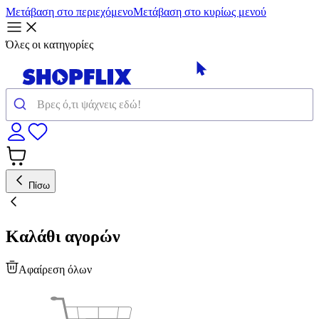
Μετάβαση στο περιεχόμενο
Μετάβαση στο κυρίως μενού
Όλες οι κατηγορίες
Πίσω
Καλάθι αγορών
Αφαίρεση όλων