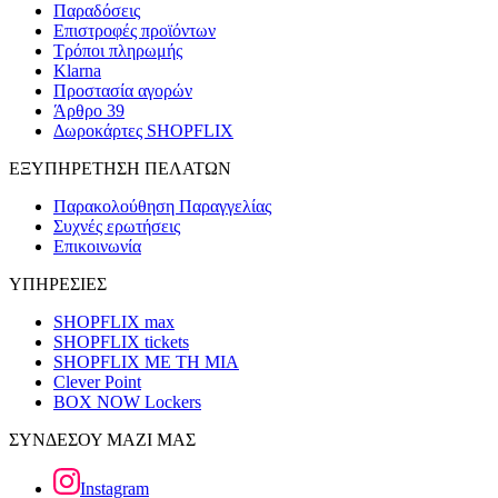
Παραδόσεις
Επιστροφές προϊόντων
Τρόποι πληρωμής
Klarna
Προστασία αγορών
Άρθρο 39
Δωροκάρτες SHOPFLIX
ΕΞΥΠΗΡΕΤΗΣΗ ΠΕΛΑΤΩΝ
Παρακολούθηση Παραγγελίας
Συχνές ερωτήσεις
Επικοινωνία
ΥΠΗΡΕΣΙΕΣ
SHOPFLIX max
SHOPFLIX tickets
SHOPFLIX ΜΕ ΤΗ ΜΙΑ
Clever Point
BOX NOW Lockers
ΣΥΝΔΕΣΟΥ ΜΑΖΙ ΜΑΣ
Instagram