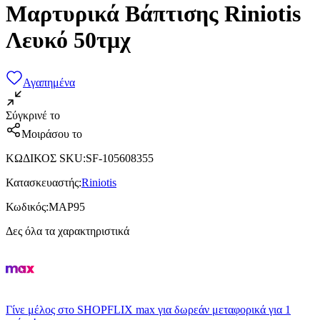
Μαρτυρικά Βάπτισης Riniotis
Λευκό 50τμχ
Αγαπημένα
Σύγκρινέ το
Μοιράσου το
ΚΩΔΙΚΟΣ SKU
:
SF-105608355
Κατασκευαστής
:
Riniotis
Κωδικός
:
ΜΑΡ95
Δες όλα τα χαρακτηριστικά
Γίνε μέλος στο SHOPFLIX max για δωρεάν μεταφορικά για 1