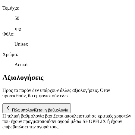
μας και την ανάπτυξη προϊόντων. Επίσης, κοινοποιούμε
Τεμάχια
:
πληροφορίες σχετικά με την από μέρους σας χρήση της
τοποθεσίας μας στους συνεργάτες μέσων κοινωνικής
50
δικτύωσης, διαφημίσεων και ανάλυσης.
τμχ
Φύλο
:
Unisex
Χρώμα
:
Λευκό
Αξιολογήσεις
Προς το παρόν δεν υπάρχουν άλλες αξιολογήσεις. Όταν
προστεθούν, θα εμφανιστούν εδώ.
Πώς υπολογίζεται η βαθμολογία
Η τελική βαθμολογία βασίζεται αποκλειστικά σε κριτικές χρηστών
που έχουν πραγματοποιήσει αγορά μέσω SHOPFLIX ή έχουν
επιβεβαιώσει την αγορά τους.