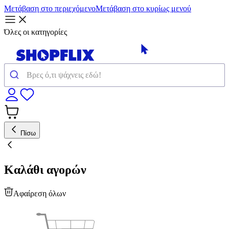
Μετάβαση στο περιεχόμενο
Μετάβαση στο κυρίως μενού
Όλες οι κατηγορίες
Πίσω
Καλάθι αγορών
Αφαίρεση όλων