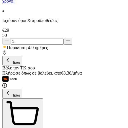
χρόνο!
Ισχύουν όροι & προϋποθέσεις.
€
29
50
Παράδοση 4-9 ημέρες
Πίσω
Βάλε τον ΤΚ σου
Πλήρωσε όπως σε βολεύει
,
από
€
8,38
/
μήνα
Πίσω