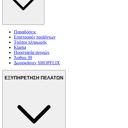
Παραδόσεις
Επιστροφές προϊόντων
Τρόποι πληρωμής
Klarna
Προστασία αγορών
Άρθρο 39
Δωροκάρτες SHOPFLIX
ΕΞΥΠΗΡΕΤΗΣΗ ΠΕΛΑΤΩΝ