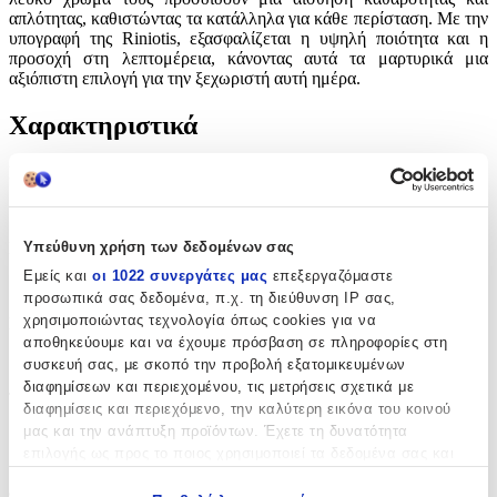
απλότητας, καθιστώντας τα κατάλληλα για κάθε περίσταση. Με την
υπογραφή της Riniotis, εξασφαλίζεται η υψηλή ποιότητα και η
προσοχή στη λεπτομέρεια, κάνοντας αυτά τα μαρτυρικά μια
αξιόπιστη επιλογή για την ξεχωριστή αυτή ημέρα.
Χαρακτηριστικά
Κατασκευαστής
:
Riniotis
Υπεύθυνη χρήση των δεδομένων σας
Είδος
:
Εμείς και
οι 1022 συνεργάτες μας
επεξεργαζόμαστε
Βραχιολάκι
προσωπικά σας δεδομένα, π.χ. τη διεύθυνση IP σας,
χρησιμοποιώντας τεχνολογία όπως cookies για να
Σχέδιο
:
αποθηκεύουμε και να έχουμε πρόσβαση σε πληροφορίες στη
Σταυρουδάκι
συσκευή σας, με σκοπό την προβολή εξατομικευμένων
διαφημίσεων και περιεχομένου, τις μετρήσεις σχετικά με
Τεμάχια
:
διαφημίσεις και περιεχόμενο, την καλύτερη εικόνα του κοινού
μας και την ανάπτυξη προϊόντων. Έχετε τη δυνατότητα
50
επιλογής ως προς το ποιος χρησιμοποιεί τα δεδομένα σας και
τμχ
για ποιους σκοπούς.
Φύλο
: