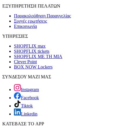
ΕΞΥΠΗΡΕΤΗΣΗ ΠΕΛΑΤΩΝ
Παρακολούθηση Παραγγελίας
Συχνές ερωτήσεις
Επικοινωνία
ΥΠΗΡΕΣΙΕΣ
SHOPFLIX max
SHOPFLIX tickets
SHOPFLIX ΜΕ ΤΗ ΜΙΑ
Clever Point
BOX NOW Lockers
ΣΥΝΔΕΣΟΥ ΜΑΖΙ ΜΑΣ
Instagram
Facebook
Tiktok
Linkedin
ΚΑΤΕΒΑΣΕ ΤΟ APP