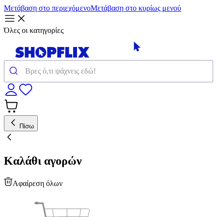
Μετάβαση στο περιεχόμενο
Μετάβαση στο κυρίως μενού
Όλες οι κατηγορίες
Πίσω
Καλάθι αγορών
Αφαίρεση όλων