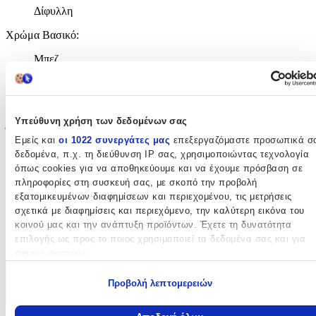
Δίφυλλη
Χρώμα Βασικό
:
Μπεζ
Βάθος
:
54
Υπεύθυνη χρήση των δεδομένων σας
Ύψος
:
Εμείς και
οι 1022 συνεργάτες μας
επεξεργαζόμαστε προσωπικά σ
δεδομένα, π.χ. τη διεύθυνση IP σας, χρησιμοποιώντας τεχνολογία
203
όπως cookies για να αποθηκεύουμε και να έχουμε πρόσβαση σε
cm
πληροφορίες στη συσκευή σας, με σκοπό την προβολή
Πλάτος
:
εξατομικευμένων διαφημίσεων και περιεχομένου, τις μετρήσεις
σχετικά με διαφημίσεις και περιεχόμενο, την καλύτερη εικόνα του
101
κοινού μας και την ανάπτυξη προϊόντων. Έχετε τη δυνατότητα
επιλογής ως προς το ποιος χρησιμοποιεί τα δεδομένα σας και για
cm
ποιους σκοπούς.
Χαρακτηριστικά
Εάν μας επιτρέπετε, θα θέλαμε επίσης:
Προβολή λεπτομερειών
Να συλλέξουμε πληροφορίες σχετικά με τη γεωγραφική σας
+
τοποθεσία, οι οποίες μπορεί να είναι ακριβείς σε απόσταση