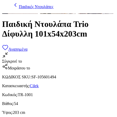
Παιδικές Ντουλάπες
Παιδική Ντουλάπα Trio
Δίφυλλη 101x54x203cm
Αγαπημένα
Σύγκρινέ το
Μοιράσου το
ΚΩΔΙΚΟΣ SKU
:
SF-105601494
Κατασκευαστής
:
Cilek
Κωδικός
:
TR-1001
Βάθος
:
54
Ύψος
:
203 cm