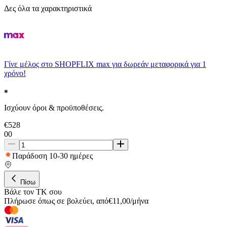
Δες όλα τα χαρακτηριστικά
Γίνε μέλος στο SHOPFLIX max για δωρεάν μεταφορικά για 1
χρόνο!
Ισχύουν όροι & προϋποθέσεις.
€
528
00
Παράδοση 10-30 ημέρες
Πίσω
Βάλε τον ΤΚ σου
Πλήρωσε όπως σε βολεύει
,
από
€
11,00
/
μήνα