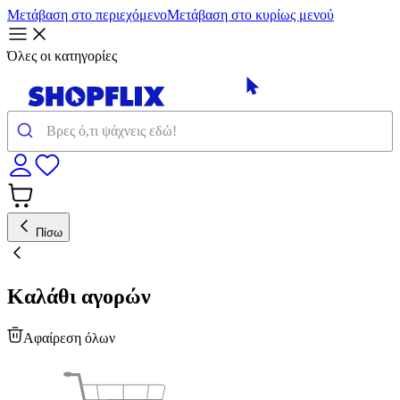
Μετάβαση στο περιεχόμενο
Μετάβαση στο κυρίως μενού
Όλες οι κατηγορίες
Πίσω
Καλάθι αγορών
Αφαίρεση όλων