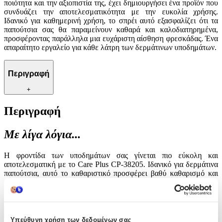
ποιότητα και την αξιοπιστία της, έχει δημιουργήσει ένα προϊόν που
συνδυάζει την αποτελεσματικότητα με την ευκολία χρήσης.
Ιδανικό για καθημερινή χρήση, το σπρέι αυτό εξασφαλίζει ότι τα
παπούτσια σας θα παραμείνουν καθαρά και καλοδιατηρημένα,
προσφέροντας παράλληλα μια ευχάριστη αίσθηση φρεσκάδας. Ένα
απαραίτητο εργαλείο για κάθε λάτρη των δερμάτινων υποδημάτων.
Περιγραφή
+
Περιγραφή
Με λίγα λόγια...
Η φροντίδα των υποδημάτων σας γίνεται πιο εύκολη και
αποτελεσματική με το Care Plus CP-38205. Ιδανικό για δερμάτινα
παπούτσια, αυτό το καθαριστικό προσφέρει βαθύ καθαρισμό και
αναζωογόνηση, διατηρώντας τα παπούτσια σας σε άριστη
κατάσταση. Η μοναδική του σύνθεση με καμφορά όχι μόνο
καθαρίζει, αλλά και ανανεώνει το δέρμα, προσφέροντας μια
αίσθηση φρεσκάδας και προστασίας. Η CarePlus, γνωστή για την
ποιότητα και την αξιοπιστία της, έχει δημιουργήσει ένα προϊόν που
Υπεύθυνη χρήση των δεδομένων σας