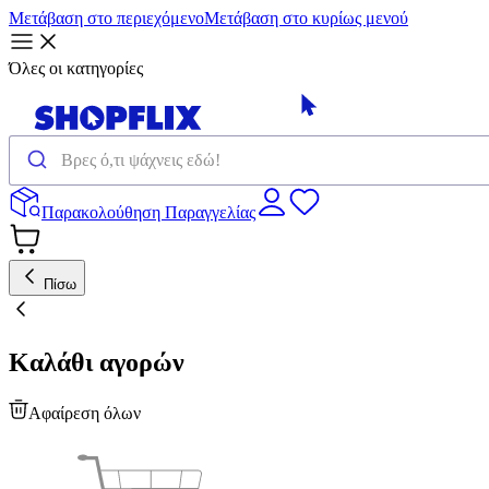
Μετάβαση στο περιεχόμενο
Μετάβαση στο κυρίως μενού
Όλες οι κατηγορίες
Παρακολούθηση Παραγγελίας
Πίσω
Καλάθι αγορών
Αφαίρεση όλων