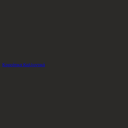
Το καλάθι είναι άδειο
Όλες οι κατηγορίες
Κορεάτικα Καλλυντικά
Ψάχνεις για δροσιά;
Panora Charm Γούρι Ματάκι