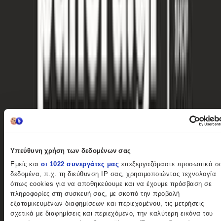
Χαρακτηριστικά
Κατασκευαστής
:
Panora
Βασικά Χαρακτηριστικά
Υλικό
:
Μέταλλο
Επιχρυσωμένο
:
Όχι
Υπεύθυνη χρήση των δεδομένων σας
Charm
:
Εμείς και
οι 1022 συνεργάτες μας
επεξεργαζόμαστε προσωπικά σ
δεδομένα, π.χ. τη διεύθυνση IP σας, χρησιμοποιώντας τεχνολογία
Ναι
όπως cookies για να αποθηκεύουμε και να έχουμε πρόσβαση σε
Χρώμα Υλικού
:
πληροφορίες στη συσκευή σας, με σκοπό την προβολή
εξατομικευμένων διαφημίσεων και περιεχομένου, τις μετρήσεις
Λευκό
σχετικά με διαφημίσεις και περιεχόμενο, την καλύτερη εικόνα του