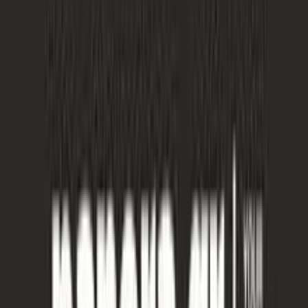
Πίσω
€
0
49
Προσθήκη στο καλάθι
Περιγραφή
Με λίγα λόγια...
Το γούρι από την Panora αποτελεί ένα μοναδικό κόσμημα που
συνδυάζει την κομψότητα με την παράδοση. Κατασκευασμένο από
υψηλής ποιότητας μέταλλο, το σχέδιο του ματιού προσφέρει μια
διαχρονική αισθητική που προστατεύει και εντυπωσιάζει. Ιδανικό
για κάθε περίσταση, αυτό το γυναικείο κολιέ προσθέτει μια πινελιά
γοητείας και προστασίας στην εμφάνισή σας, ενώ παράλληλα