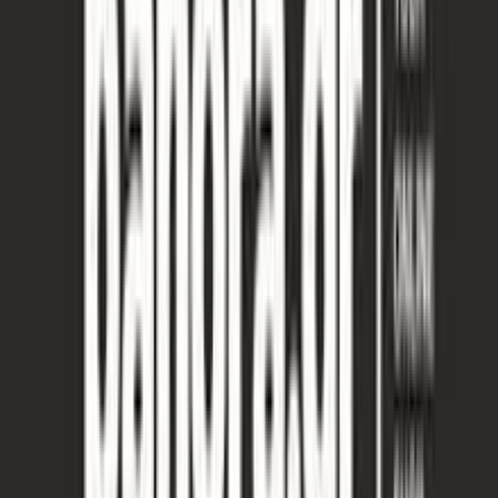
αποτελεί ένα εξαιρετικό δώρο για αγαπημένα πρόσωπα. Η
προσεγμένη κατασκευή και το μοναδικό σχέδιο του ματιού το
καθιστούν ένα απαραίτητο αξεσουάρ για κάθε γυναίκα που εκτιμά
την ποιότητα και το στυλ.
Περιγραφή
+
Περιγραφή
Με λίγα λόγια...
Το γούρι από την Panora αποτελεί ένα μοναδικό κόσμημα που
συνδυάζει την κομψότητα με την παράδοση. Κατασκευασμένο από
υψηλής ποιότητας μέταλλο, το σχέδιο του ματιού προσφέρει μια
διαχρονική αισθητική που προστατεύει και εντυπωσιάζει. Ιδανικό
για κάθε περίσταση, αυτό το γυναικείο κολιέ προσθέτει μια πινελιά
γοητείας και προστασίας στην εμφάνισή σας, ενώ παράλληλα
αποτελεί ένα εξαιρετικό δώρο για αγαπημένα πρόσωπα. Η
προσεγμένη κατασκευή και το μοναδικό σχέδιο του ματιού το
καθιστούν ένα απαραίτητο αξεσουάρ για κάθε γυναίκα που εκτιμά
την ποιότητα και το στυλ.