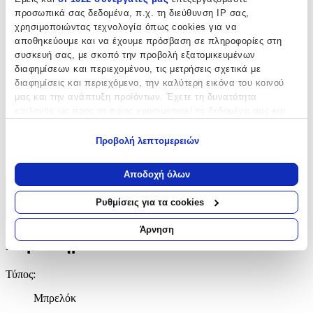
Μπρελόκ
προσωπικά σας δεδομένα, π.χ. τη διεύθυνση IP σας,
χρησιμοποιώντας τεχνολογία όπως cookies για να
με Led
:
αποθηκεύουμε και να έχουμε πρόσβαση σε πληροφορίες στη
συσκευή σας, με σκοπό την προβολή εξατομικευμένων
Όχι
διαφημίσεων και περιεχομένου, τις μετρήσεις σχετικά με
διαφημίσεις και περιεχόμενο, την καλύτερη εικόνα του κοινού
Χειροποίητο
:
μας και την ανάπτυξη προϊόντων. Έχετε τη δυνατότητα
Όχι
επιλογής ως προς το ποιος χρησιμοποιεί τα δεδομένα σας και
για ποιους σκοπούς.
Κατασκευαστής
:
Προβολή λεπτομερειών
Εάν μας επιτρέπετε, θα θέλαμε επίσης:
best gifts
Να συλλέξουμε πληροφορίες σχετικά με τη γεωγραφική
Αποδοχή όλων
σας τοποθεσία, οι οποίες μπορεί να είναι ακριβείς σε
Χαρακτηριστικά
απόσταση μερικών μέτρων
Ρυθμίσεις για τα cookies
Να αναγνωρίσουμε τη συσκευή σας σαρώνοντας ενεργά
+
για συγκεκριμένα χαρακτηριστικά (δακτυλικό αποτύπωμα)
Άρνηση
Χαρακτηριστικά
Μάθετε περισσότερα σχετικά με τον τρόπο επεξεργασίας των
προσωπικών σας δεδομένων και καθορίστε τις προτιμήσεις σας
στην
ενότητα “Λεπτομέρειες”
. Μπορείτε να αλλάξετε ή να
Τύπος
:
ανακαλέσετε τη συγκατάθεσή σας ανά πάσα στιγμή από τη
Δήλωση Cookies.
Μπρελόκ