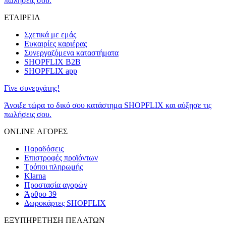
πωλήσεις σου.
ΕΤΑΙΡΕΙΑ
Σχετικά με εμάς
Ευκαιρίες καριέρας
Συνεργαζόμενα καταστήματα
SHOPFLIX B2B
SHOPFLIX app
Γίνε συνεργάτης!
Άνοιξε τώρα το δικό σου κατάστημα SHOPFLIX και αύξησε τις
πωλήσεις σου.
ONLINE ΑΓΟΡΕΣ
Παραδόσεις
Επιστροφές προϊόντων
Τρόποι πληρωμής
Klarna
Προστασία αγορών
Άρθρο 39
Δωροκάρτες SHOPFLIX
ΕΞΥΠΗΡΕΤΗΣΗ ΠΕΛΑΤΩΝ