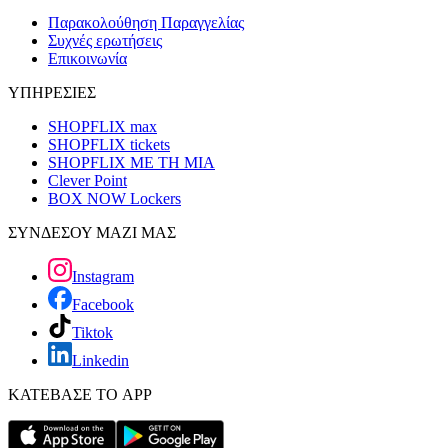
Παρακολούθηση Παραγγελίας
Συχνές ερωτήσεις
Επικοινωνία
ΥΠΗΡΕΣΙΕΣ
SHOPFLIX max
SHOPFLIX tickets
SHOPFLIX ΜΕ ΤΗ ΜΙΑ
Clever Point
BOX NOW Lockers
ΣΥΝΔΕΣΟΥ ΜΑΖΙ ΜΑΣ
Instagram
Facebook
Tiktok
Linkedin
ΚΑΤΕΒΑΣΕ ΤΟ APP