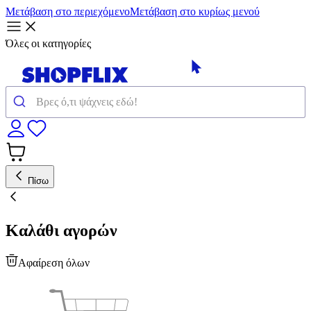
Μετάβαση στο περιεχόμενο
Μετάβαση στο κυρίως μενού
Όλες οι κατηγορίες
Πίσω
Καλάθι αγορών
Αφαίρεση όλων