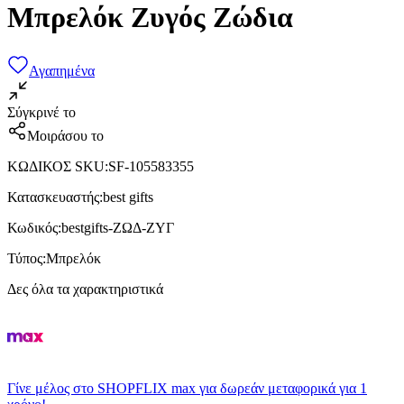
Μπρελόκ Ζυγός Ζώδια
Αγαπημένα
Σύγκρινέ το
Μοιράσου το
ΚΩΔΙΚΟΣ SKU
:
SF-105583355
Κατασκευαστής
:
best gifts
Κωδικός
:
bestgifts-ΖΩΔ-ΖΥΓ
Τύπος
:
Μπρελόκ
Δες όλα τα χαρακτηριστικά
Γίνε μέλος στο SHOPFLIX max για δωρεάν μεταφορικά για 1