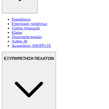
Παραδόσεις
Επιστροφές προϊόντων
Τρόποι πληρωμής
Klarna
Προστασία αγορών
Άρθρο 39
Δωροκάρτες SHOPFLIX
ΕΞΥΠΗΡΕΤΗΣΗ ΠΕΛΑΤΩΝ