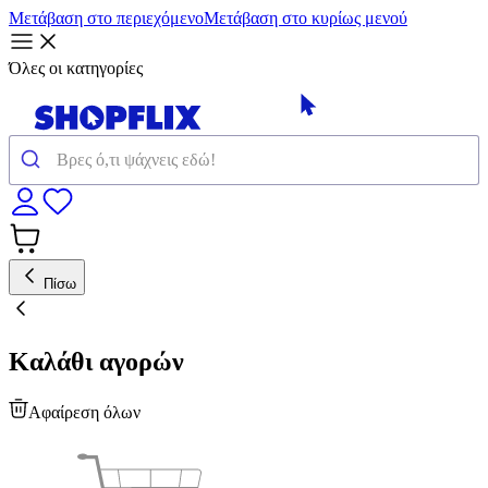
Μετάβαση στο περιεχόμενο
Μετάβαση στο κυρίως μενού
Όλες οι κατηγορίες
Πίσω
Καλάθι αγορών
Αφαίρεση όλων