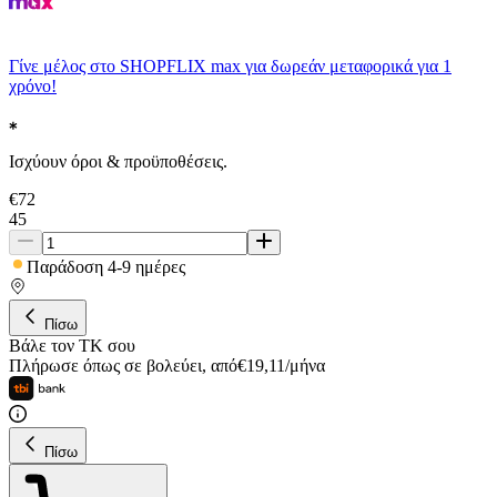
Γίνε μέλος στο SHOPFLIX max για δωρεάν μεταφορικά για 1
χρόνο!
Ισχύουν όροι & προϋποθέσεις.
€
72
45
Παράδοση 4-9 ημέρες
Πίσω
Βάλε τον ΤΚ σου
Πλήρωσε όπως σε βολεύει
,
από
€
19,11
/
μήνα
Πίσω