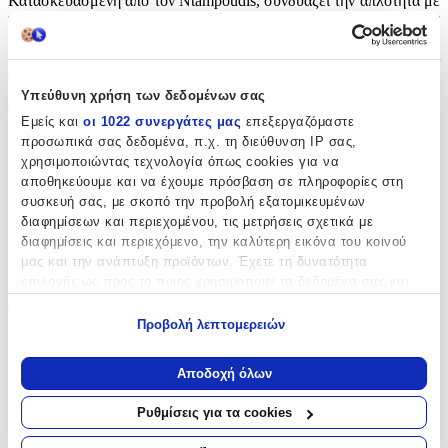
Κατασκευασμένη από τον Ntampoudis, συνδυάζει την απλότητα με
την κομψότητα, προσφέροντας μια μοναδική αισθητική που θα
εντυπωσιάσει. Η προσεγμένη κατασκευή και η θεματική επιλογή
της λεβάντας προσδίδουν μια αίσθηση ηρεμίας και φυσικής
ομορφιάς, καθιστώντας την ιδανική για την περίσταση. Αυτή η
λαμπάδα είναι σχεδιασμένη ειδικά για κορίτσια, προσφέροντας μια
Υπεύθυνη χρήση των δεδομένων σας
γλυκιά και ρομαντική πινελιά στην τελετή της βάπτισης.
Εμείς και
οι 1022 συνεργάτες μας
επεξεργαζόμαστε
προσωπικά σας δεδομένα, π.χ. τη διεύθυνση IP σας,
Χαρακτηριστικά
χρησιμοποιώντας τεχνολογία όπως cookies για να
αποθηκεύουμε και να έχουμε πρόσβαση σε πληροφορίες στη
Κατασκευαστής
:
συσκευή σας, με σκοπό την προβολή εξατομικευμένων
διαφημίσεων και περιεχομένου, τις μετρήσεις σχετικά με
Ntampoudis
διαφημίσεις και περιεχόμενο, την καλύτερη εικόνα του κοινού
μας και την ανάπτυξη προϊόντων. Έχετε τη δυνατότητα
Βασικά Χαρακτηριστικά
επιλογής ως προς το ποιος χρησιμοποιεί τα δεδομένα σας και
για ποιους σκοπούς.
Φύλο
:
Προβολή λεπτομερειών
Κορίτσι
Εάν μας επιτρέπετε, θα θέλαμε επίσης:
Να συλλέξουμε πληροφορίες σχετικά με τη γεωγραφική
Αποδοχή όλων
Πρόσθετα Χαρακτηριστικά
σας τοποθεσία, οι οποίες μπορεί να είναι ακριβείς σε
απόσταση μερικών μέτρων
Ρυθμίσεις για τα cookies
Extra
:
Να αναγνωρίσουμε τη συσκευή σας σαρώνοντας ενεργά
για συγκεκριμένα χαρακτηριστικά (δακτυλικό αποτύπωμα)