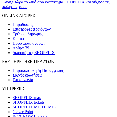
Άνοιξε τώρα το δικό σου κατάστημα SHOPFLIX και αύξησε τις
πωλήσεις σου.
ONLINE ΑΓΟΡΕΣ
Παραδόσεις
Επιστροφές προϊόντων
Τρόποι πληρωμής
Klarna
Προστασία αγορών
Άρθρο 39
Δωροκάρτες SHOPFLIX
ΕΞΥΠΗΡΕΤΗΣΗ ΠΕΛΑΤΩΝ
Παρακολούθηση Παραγγελίας
Συχνές ερωτήσεις
Επικοινωνία
ΥΠΗΡΕΣΙΕΣ
SHOPFLIX max
SHOPFLIX tickets
SHOPFLIX ΜΕ ΤΗ ΜΙΑ
Clever Point
BOX NOW Lockers