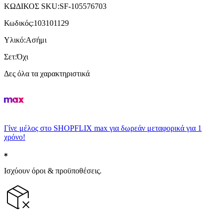
ΚΩΔΙΚΟΣ SKU
:
SF-105576703
Κωδικός
:
103101129
Υλικό
:
Ασήμι
Σετ
:
Όχι
Δες όλα τα χαρακτηριστικά
Γίνε μέλος στο SHOPFLIX max για δωρεάν μεταφορικά για 1
χρόνο!
Ισχύουν όροι & προϋποθέσεις.