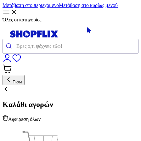
Μετάβαση στο περιεχόμενο
Μετάβαση στο κυρίως μενού
Όλες οι κατηγορίες
Πίσω
Καλάθι αγορών
Αφαίρεση όλων