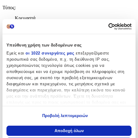
Τύπος
:
Κρεμαστά
Clip
:
Όχι
Υπεύθυνη χρήση των δεδομένων σας
Εμείς και
οι 1022 συνεργάτες μας
επεξεργαζόμαστε
Χαρακτηριστικά
προσωπικά σας δεδομένα, π.χ. τη διεύθυνση IP σας,
+
χρησιμοποιώντας τεχνολογία όπως cookies για να
αποθηκεύουμε και να έχουμε πρόσβαση σε πληροφορίες στη
Χαρακτηριστικά
συσκευή σας, με σκοπό την προβολή εξατομικευμένων
διαφημίσεων και περιεχομένου, τις μετρήσεις σχετικά με
διαφημίσεις και περιεχόμενο, την καλύτερη εικόνα του κοινού
Βασικά Χαρακτηριστικά
μας και την ανάπτυξη προϊόντων. Έχετε τη δυνατότητα
επιλογής ως προς το ποιος χρησιμοποιεί τα δεδομένα σας και
Χρώμα Υλικού
:
για ποιους σκοπούς.
Λευκό
Προβολή λεπτομερειών
Εάν μας επιτρέπετε, θα θέλαμε επίσης:
Υλικό
:
Να συλλέξουμε πληροφορίες σχετικά με τη γεωγραφική
Αποδοχή όλων
σας τοποθεσία, οι οποίες μπορεί να είναι ακριβείς σε
Ασήμι