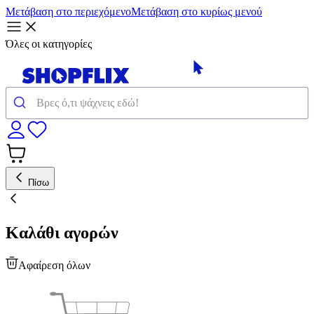
Μετάβαση στο περιεχόμενο
Μετάβαση στο κυρίως μενού
Όλες οι κατηγορίες
Πίσω
Καλάθι αγορών
Αφαίρεση όλων