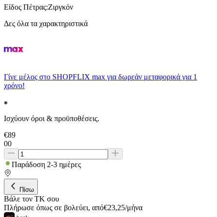
Είδος Πέτρας
:
Ζιργκόν
Δες όλα τα χαρακτηριστικά
Γίνε μέλος στο SHOPFLIX max για δωρεάν μεταφορικά για 1
χρόνο!
Ισχύουν όροι & προϋποθέσεις.
€
89
00
Παράδοση 2-3 ημέρες
Πίσω
Βάλε τον ΤΚ σου
Πλήρωσε όπως σε βολεύει
,
από
€
23,25
/
μήνα