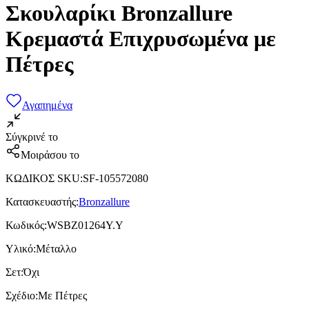
Σκουλαρίκι Bronzallure
Κρεμαστά Επιχρυσωμένα με
Πέτρες
Αγαπημένα
Σύγκρινέ το
Μοιράσου το
ΚΩΔΙΚΟΣ SKU
:
SF-105572080
Κατασκευαστής
:
Bronzallure
Κωδικός
:
WSBZ01264Y.Y
Υλικό
:
Μέταλλο
Σετ
:
Όχι
Σχέδιο
:
Με Πέτρες