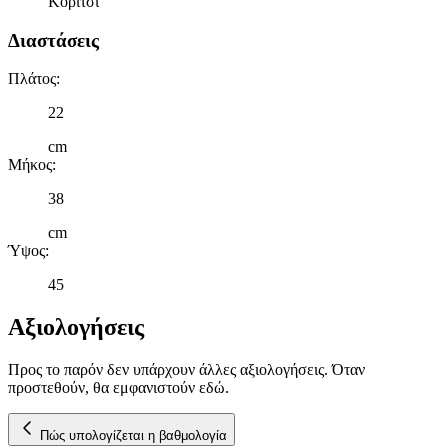
Κορίτσι
διαφημίσεων και περιεχομένου, τις μετρήσεις σχετικά με
διαφημίσεις και περιεχόμενο, την καλύτερη εικόνα του κοινού
Διαστάσεις
μας και την ανάπτυξη προϊόντων. Επίσης, κοινοποιούμε
πληροφορίες σχετικά με την από μέρους σας χρήση της
Πλάτος
:
τοποθεσίας μας στους συνεργάτες μέσων κοινωνικής
22
δικτύωσης, διαφημίσεων και ανάλυσης.
cm
Μήκος
:
38
cm
Ύψος
:
45
Αξιολογήσεις
Προς το παρόν δεν υπάρχουν άλλες αξιολογήσεις. Όταν
προστεθούν, θα εμφανιστούν εδώ.
Πώς υπολογίζεται η βαθμολογία