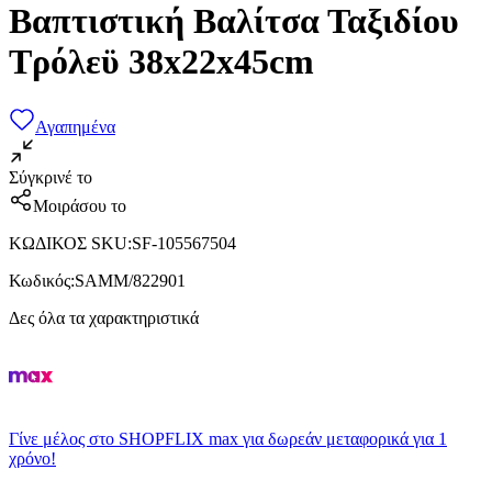
Βαπτιστική Βαλίτσα Ταξιδίου
Τρόλεϋ 38x22x45cm
Αγαπημένα
Σύγκρινέ το
Μοιράσου το
ΚΩΔΙΚΟΣ SKU
:
SF-105567504
Κωδικός
:
SAMM/822901
Δες όλα τα χαρακτηριστικά
Γίνε μέλος στο SHOPFLIX max για δωρεάν μεταφορικά για 1
χρόνο!