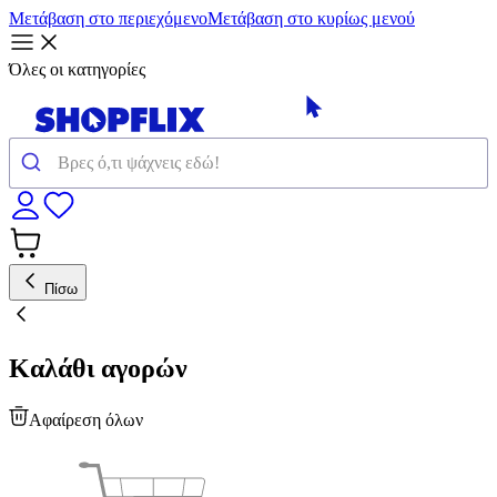
Μετάβαση στο περιεχόμενο
Μετάβαση στο κυρίως μενού
Όλες οι κατηγορίες
Πίσω
Καλάθι αγορών
Αφαίρεση όλων