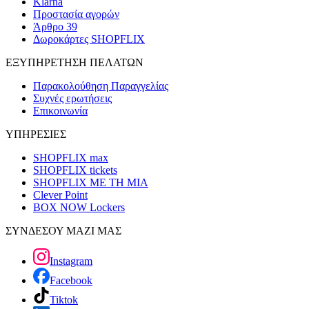
Klarna
Προστασία αγορών
Άρθρο 39
Δωροκάρτες SHOPFLIX
ΕΞΥΠΗΡΕΤΗΣΗ ΠΕΛΑΤΩΝ
Παρακολούθηση Παραγγελίας
Συχνές ερωτήσεις
Επικοινωνία
ΥΠΗΡΕΣΙΕΣ
SHOPFLIX max
SHOPFLIX tickets
SHOPFLIX ΜΕ ΤΗ ΜΙΑ
Clever Point
BOX NOW Lockers
ΣΥΝΔΕΣΟΥ ΜΑΖΙ ΜΑΣ
Instagram
Facebook
Tiktok