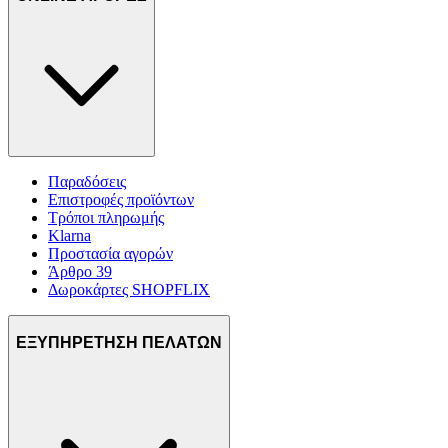
Παραδόσεις
Επιστροφές προϊόντων
Τρόποι πληρωμής
Klarna
Προστασία αγορών
Άρθρο 39
Δωροκάρτες SHOPFLIX
ΕΞΥΠΗΡΕΤΗΣΗ ΠΕΛΑΤΩΝ