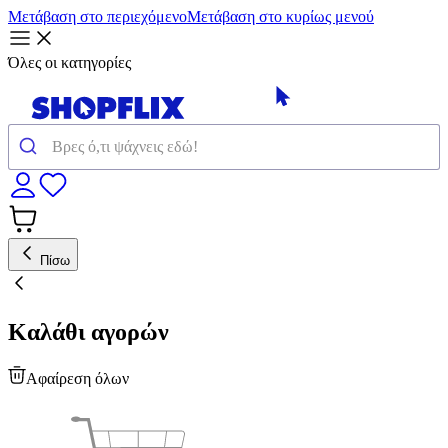
Μετάβαση στο περιεχόμενο
Μετάβαση στο κυρίως μενού
Όλες οι κατηγορίες
Πίσω
Καλάθι αγορών
Αφαίρεση όλων