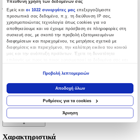
Υπεύθυνη χρήση των δεδομένων σας
Έξτρα Χαρακτηριστικά
Εμείς και
οι 1022 συνεργάτες μας
επεξεργαζόμαστε
προσωπικά σας δεδομένα, π.χ. τη διεύθυνση IP σας,
Piercing
:
χρησιμοποιώντας τεχνολογία όπως cookies για να
αποθηκεύουμε και να έχουμε πρόσβαση σε πληροφορίες στη
Όχι
συσκευή σας, με σκοπό την προβολή εξατομικευμένων
διαφημίσεων και περιεχομένου, τις μετρήσεις σχετικά με
Νυφικά
:
διαφημίσεις και περιεχόμενο, την καλύτερη εικόνα του κοινού
μας και την ανάπτυξη προϊόντων. Έχετε τη δυνατότητα
Όχι
επιλογής ως προς το ποιος χρησιμοποιεί τα δεδομένα σας και
Τύπος
:
για ποιους σκοπούς.
Προβολή λεπτομερειών
Ear Climbers
Εάν μας επιτρέπετε, θα θέλαμε επίσης:
Να συλλέξουμε πληροφορίες σχετικά με τη γεωγραφική
Clip
:
Αποδοχή όλων
σας τοποθεσία, οι οποίες μπορεί να είναι ακριβείς σε
Όχι
απόσταση μερικών μέτρων
Ρυθμίσεις για τα cookies
Να αναγνωρίσουμε τη συσκευή σας σαρώνοντας ενεργά
για συγκεκριμένα χαρακτηριστικά (δακτυλικό αποτύπωμα)
Χαρακτηριστικά
Άρνηση
Μάθετε περισσότερα σχετικά με τον τρόπο επεξεργασίας των
+
προσωπικών σας δεδομένων και καθορίστε τις προτιμήσεις σας
στην
ενότητα “Λεπτομέρειες”
. Μπορείτε να αλλάξετε ή να
Χαρακτηριστικά
ανακαλέσετε τη συγκατάθεσή σας ανά πάσα στιγμή από τη