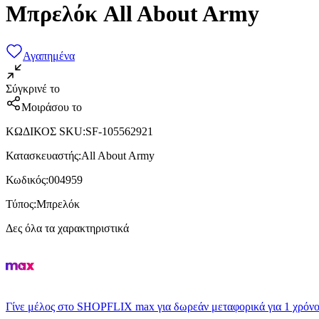
Μπρελόκ All About Army
Αγαπημένα
Σύγκρινέ το
Μοιράσου το
ΚΩΔΙΚΟΣ SKU
:
SF-105562921
Κατασκευαστής
:
All About Army
Κωδικός
:
004959
Τύπος
:
Μπρελόκ
Δες όλα τα χαρακτηριστικά
Γίνε μέλος στο SHOPFLIX max για δωρεάν μεταφορικά για 1 χρόνο