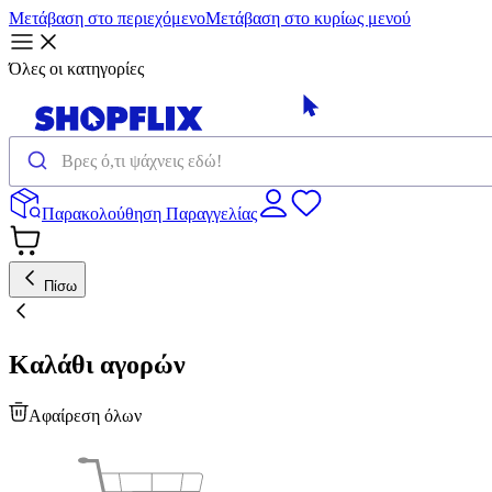
Μετάβαση στο περιεχόμενο
Μετάβαση στο κυρίως μενού
Όλες οι κατηγορίες
Παρακολούθηση Παραγγελίας
Πίσω
Καλάθι αγορών
Αφαίρεση όλων