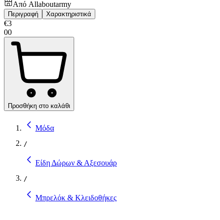
Από
Allaboutarmy
Περιγραφή
Χαρακτηριστικά
€
3
00
Προσθήκη στο καλάθι
Μόδα
/
Είδη Δώρων & Αξεσουάρ
/
Μπρελόκ & Κλειδοθήκες