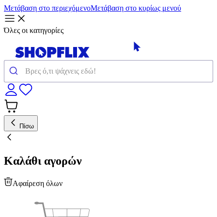
Μετάβαση στο περιεχόμενο
Μετάβαση στο κυρίως μενού
Όλες οι κατηγορίες
Πίσω
Καλάθι αγορών
Αφαίρεση όλων