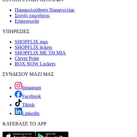
Παρακολούθηση Παραγγελίας
Συχνές ερωτήσεις
Επικοινωνία
ΥΠΗΡΕΣΙΕΣ
SHOPFLIX max
SHOPFLIX tickets
SHOPFLIX ΜΕ ΤΗ ΜΙΑ
Clever Point
BOX NOW Lockers
ΣΥΝΔΕΣΟΥ ΜΑΖΙ ΜΑΣ
Instagram
Facebook
Tiktok
Linkedin
ΚΑΤΕΒΑΣΕ ΤΟ APP