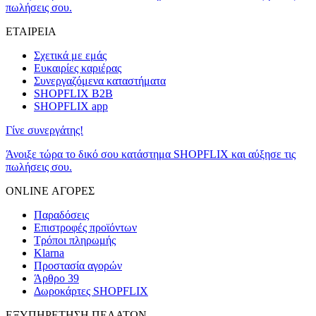
πωλήσεις σου.
ΕΤΑΙΡΕΙΑ
Σχετικά με εμάς
Ευκαιρίες καριέρας
Συνεργαζόμενα καταστήματα
SHOPFLIX B2B
SHOPFLIX app
Γίνε συνεργάτης!
Άνοιξε τώρα το δικό σου κατάστημα SHOPFLIX και αύξησε τις
πωλήσεις σου.
ONLINE ΑΓΟΡΕΣ
Παραδόσεις
Επιστροφές προϊόντων
Τρόποι πληρωμής
Klarna
Προστασία αγορών
Άρθρο 39
Δωροκάρτες SHOPFLIX
ΕΞΥΠΗΡΕΤΗΣΗ ΠΕΛΑΤΩΝ