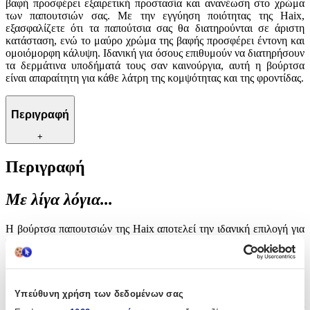
βαφή προσφέρει εξαιρετική προστασία και ανανέωση στο χρώμα
των παπουτσιών σας. Με την εγγύηση ποιότητας της Haix,
εξασφαλίζετε ότι τα παπούτσια σας θα διατηρούνται σε άριστη
κατάσταση, ενώ το μαύρο χρώμα της βαφής προσφέρει έντονη και
ομοιόμορφη κάλυψη. Ιδανική για όσους επιθυμούν να διατηρήσουν
τα δερμάτινα υποδήματά τους σαν καινούργια, αυτή η βούρτσα
είναι απαραίτητη για κάθε λάτρη της κομψότητας και της φροντίδας.
Περιγραφή
+
Περιγραφή
Με λίγα λόγια...
Η βούρτσα παπουτσιών της Haix αποτελεί την ιδανική επιλογή για
την περιποίηση των δερμάτινων υποδημάτων σας. Σχεδιασμένη
ειδικά για να αναδεικνύει τη φυσική λάμψη του δέρματος, αυτή η
βαφή προσφέρει εξαιρετική προστασία και ανανέωση στο χρώμα
των παπουτσιών σας. Με την εγγύηση ποιότητας της Haix,
εξασφαλίζετε ότι τα παπούτσια σας θα διατηρούνται σε άριστη
Υπεύθυνη χρήση των δεδομένων σας
κατάσταση, ενώ το μαύρο χρώμα της βαφής προσφέρει έντονη και