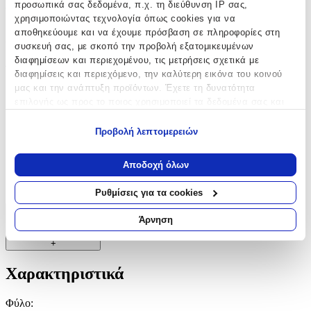
προσωπικά σας δεδομένα, π.χ. τη διεύθυνση IP σας,
στιγμές που θα μείνουν αξέχαστες.
χρησιμοποιώντας τεχνολογία όπως cookies για να
αποθηκεύουμε και να έχουμε πρόσβαση σε πληροφορίες στη
Χαρακτηριστικά
συσκευή σας, με σκοπό την προβολή εξατομικευμένων
διαφημίσεων και περιεχομένου, τις μετρήσεις σχετικά με
Φύλο
:
διαφημίσεις και περιεχόμενο, την καλύτερη εικόνα του κοινού
μας και την ανάπτυξη προϊόντων. Έχετε τη δυνατότητα
Αγόρι
επιλογής ως προς το ποιος χρησιμοποιεί τα δεδομένα σας και
Είδος
:
για ποιους σκοπούς.
Προβολή λεπτομερειών
Βιβλίο Ευχών
Εάν μας επιτρέπετε, θα θέλαμε επίσης:
Να συλλέξουμε πληροφορίες σχετικά με τη γεωγραφική
Κατασκευαστής
:
Αποδοχή όλων
σας τοποθεσία, οι οποίες μπορεί να είναι ακριβείς σε
Riniotis
απόσταση μερικών μέτρων
Ρυθμίσεις για τα cookies
Να αναγνωρίσουμε τη συσκευή σας σαρώνοντας ενεργά
για συγκεκριμένα χαρακτηριστικά (δακτυλικό αποτύπωμα)
Άρνηση
Χαρακτηριστικά
Μάθετε περισσότερα σχετικά με τον τρόπο επεξεργασίας των
+
προσωπικών σας δεδομένων και καθορίστε τις προτιμήσεις σας
στην
ενότητα “Λεπτομέρειες”
. Μπορείτε να αλλάξετε ή να
Χαρακτηριστικά
ανακαλέσετε τη συγκατάθεσή σας ανά πάσα στιγμή από τη
Δήλωση Cookies.
Φύλο
: