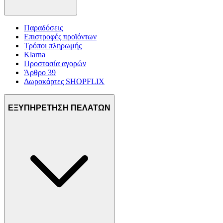
Παραδόσεις
Επιστροφές προϊόντων
Τρόποι πληρωμής
Klarna
Προστασία αγορών
Άρθρο 39
Δωροκάρτες SHOPFLIX
ΕΞΥΠΗΡΕΤΗΣΗ ΠΕΛΑΤΩΝ