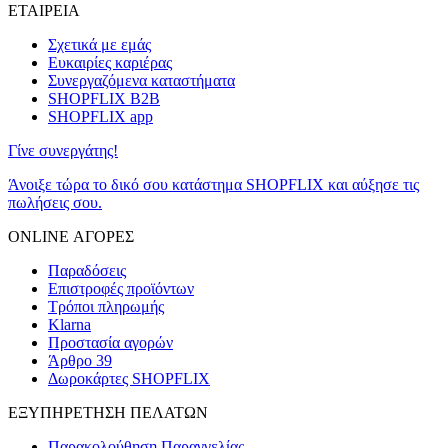
ΕΤΑΙΡΕΙΑ
Σχετικά με εμάς
Ευκαιρίες καριέρας
Συνεργαζόμενα καταστήματα
SHOPFLIX B2B
SHOPFLIX app
Γίνε συνεργάτης!
Άνοιξε τώρα το δικό σου κατάστημα SHOPFLIX και αύξησε τις
πωλήσεις σου.
ONLINE ΑΓΟΡΕΣ
Παραδόσεις
Επιστροφές προϊόντων
Τρόποι πληρωμής
Klarna
Προστασία αγορών
Άρθρο 39
Δωροκάρτες SHOPFLIX
ΕΞΥΠΗΡΕΤΗΣΗ ΠΕΛΑΤΩΝ
Παρακολούθηση Παραγγελίας