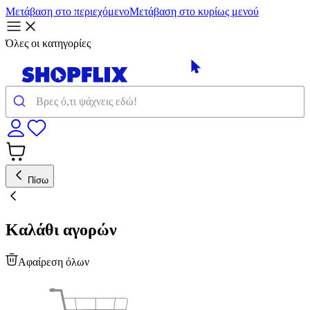
Μετάβαση στο περιεχόμενο
Μετάβαση στο κυρίως μενού
Όλες οι κατηγορίες
Πίσω
Καλάθι αγορών
Αφαίρεση όλων