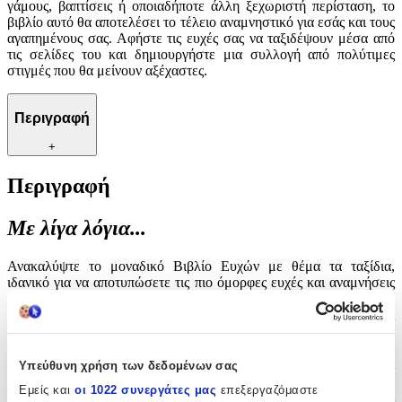
γάμους, βαπτίσεις ή οποιαδήποτε άλλη ξεχωριστή περίσταση, το
βιβλίο αυτό θα αποτελέσει το τέλειο αναμνηστικό για εσάς και τους
αγαπημένους σας. Αφήστε τις ευχές σας να ταξιδέψουν μέσα από
τις σελίδες του και δημιουργήστε μια συλλογή από πολύτιμες
στιγμές που θα μείνουν αξέχαστες.
Περιγραφή
+
Περιγραφή
Με λίγα λόγια...
Ανακαλύψτε το μοναδικό Βιβλίο Ευχών με θέμα τα ταξίδια,
ιδανικό για να αποτυπώσετε τις πιο όμορφες ευχές και αναμνήσεις
σας. Με την υπογραφή του κατασκευαστή Riniotis, αυτό το
ευχολόγιο συνδυάζει την ποιότητα με την αισθητική, προσφέροντας
ένα κομψό και πρωτότυπο σχέδιο με σιέλ βαλίτσες. Ιδανικό για
γάμους, βαπτίσεις ή οποιαδήποτε άλλη ξεχωριστή περίσταση, το
βιβλίο αυτό θα αποτελέσει το τέλειο αναμνηστικό για εσάς και τους
Υπεύθυνη χρήση των δεδομένων σας
αγαπημένους σας. Αφήστε τις ευχές σας να ταξιδέψουν μέσα από
Εμείς και
οι 1022 συνεργάτες μας
επεξεργαζόμαστε
τις σελίδες του και δημιουργήστε μια συλλογή από πολύτιμες