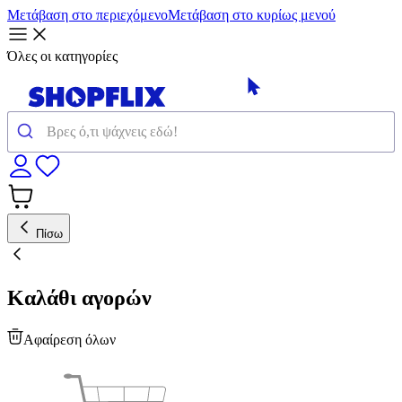
Μετάβαση στο περιεχόμενο
Μετάβαση στο κυρίως μενού
Όλες οι κατηγορίες
Πίσω
Καλάθι αγορών
Αφαίρεση όλων