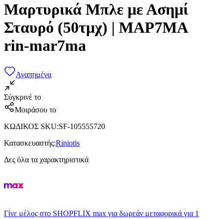
Μαρτυρικά Μπλε με Ασημί
Σταυρό (50τμχ) | ΜΑΡ7ΜΑ
rin-mar7ma
Αγαπημένα
Σύγκρινέ το
Μοιράσου το
ΚΩΔΙΚΟΣ SKU
:
SF-105555720
Κατασκευαστής
:
Riniotis
Δες όλα τα χαρακτηριστικά
Γίνε μέλος στο SHOPFLIX max για δωρεάν μεταφορικά για 1