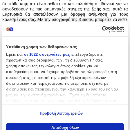
ότι κάθε κομμάτι είναι ανθεκτικό και καλαίσθητο. Ιδανικά για να
συνοδεύσουν τις πιο σημαντικές στιγμές της ζωής σας, αυτά τα
μαρτυρικά θα αποτελέσουν μια όμορφη ανάμνηση για τους
καλεσμένους σας. Με την υπογραφή της Riniotis, μπορείτε να είστε
σίγουροι για την ποιότητα και την κομψότητα που προσφέρουν.
Χαρακτηριστικά
Υπεύθυνη χρήση των δεδομένων σας
Κατασκευαστής
:
Εμείς και
οι 1022 συνεργάτες μας
επεξεργαζόμαστε
Riniotis
προσωπικά σας δεδομένα, π.χ. τη διεύθυνση IP σας,
χρησιμοποιώντας τεχνολογία όπως cookies για να
Σχέδιο
:
αποθηκεύουμε και να έχουμε πρόσβαση σε πληροφορίες στη
συσκευή σας, με σκοπό την προβολή εξατομικευμένων
Σταυρουδάκι
διαφημίσεων και περιεχομένου, τις μετρήσεις σχετικά με
Τεμάχια
:
διαφημίσεις και περιεχόμενο, την καλύτερη εικόνα του κοινού
μας και την ανάπτυξη προϊόντων. Έχετε τη δυνατότητα
50
επιλογής ως προς το ποιος χρησιμοποιεί τα δεδομένα σας και
για ποιους σκοπούς.
τμχ
Φύλο
:
Προβολή λεπτομερειών
Εάν μας επιτρέπετε, θα θέλαμε επίσης:
Αγόρι
Να συλλέξουμε πληροφορίες σχετικά με τη γεωγραφική
Αποδοχή όλων