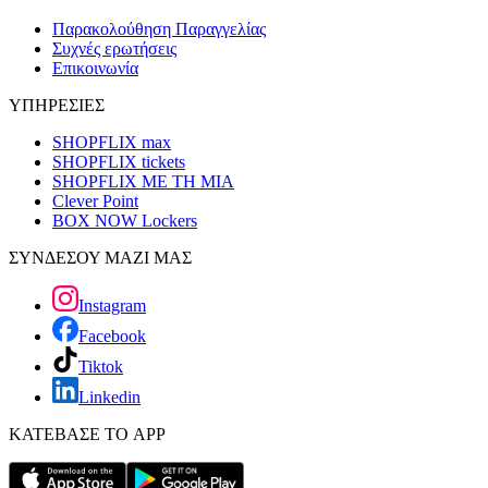
Παρακολούθηση Παραγγελίας
Συχνές ερωτήσεις
Επικοινωνία
ΥΠΗΡΕΣΙΕΣ
SHOPFLIX max
SHOPFLIX tickets
SHOPFLIX ΜΕ ΤΗ ΜΙΑ
Clever Point
BOX NOW Lockers
ΣΥΝΔΕΣΟΥ ΜΑΖΙ ΜΑΣ
Instagram
Facebook
Tiktok
Linkedin
ΚΑΤΕΒΑΣΕ ΤΟ APP