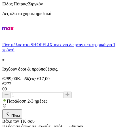
Είδος Πέτρας
:
Ζιργκόν
Δες όλα τα χαρακτηριστικά
Γίνε μέλος στο SHOPFLIX max για δωρεάν μεταφορικά για 1
χρόνο!
Ισχύουν όροι & προϋποθέσεις.
€
289,00
Κερδίζεις
: €
17,00
€
272
00
Παράδοση 2-3 ημέρες
Πίσω
Βάλε τον ΤΚ σου
Πλήρωσε όπως σε βολεύει
,
από
€
11,33
/
μήνα