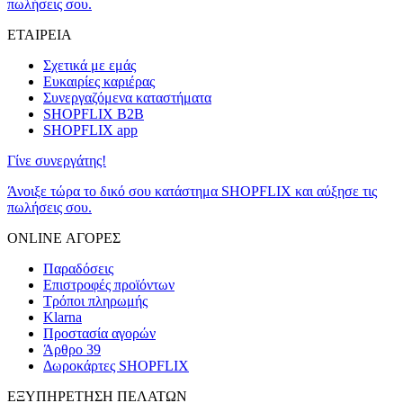
πωλήσεις σου.
ΕΤΑΙΡΕΙΑ
Σχετικά με εμάς
Ευκαιρίες καριέρας
Συνεργαζόμενα καταστήματα
SHOPFLIX B2B
SHOPFLIX app
Γίνε συνεργάτης!
Άνοιξε τώρα το δικό σου κατάστημα SHOPFLIX και αύξησε τις
πωλήσεις σου.
ONLINE ΑΓΟΡΕΣ
Παραδόσεις
Επιστροφές προϊόντων
Τρόποι πληρωμής
Klarna
Προστασία αγορών
Άρθρο 39
Δωροκάρτες SHOPFLIX
ΕΞΥΠΗΡΕΤΗΣΗ ΠΕΛΑΤΩΝ