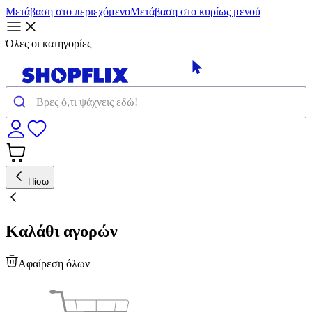
Μετάβαση στο περιεχόμενο
Μετάβαση στο κυρίως μενού
Όλες οι κατηγορίες
Πίσω
Καλάθι αγορών
Αφαίρεση όλων