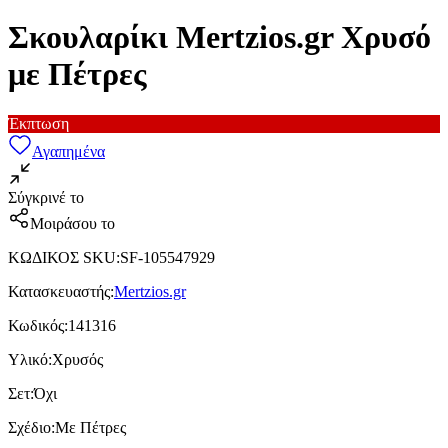
Σκουλαρίκι Mertzios.gr Χρυσό
με Πέτρες
Έκπτωση
Αγαπημένα
Σύγκρινέ το
Μοιράσου το
ΚΩΔΙΚΟΣ SKU
:
SF-105547929
Κατασκευαστής
:
Mertzios.gr
Κωδικός
:
141316
Υλικό
:
Χρυσός
Σετ
:
Όχι
Σχέδιο
:
Με Πέτρες