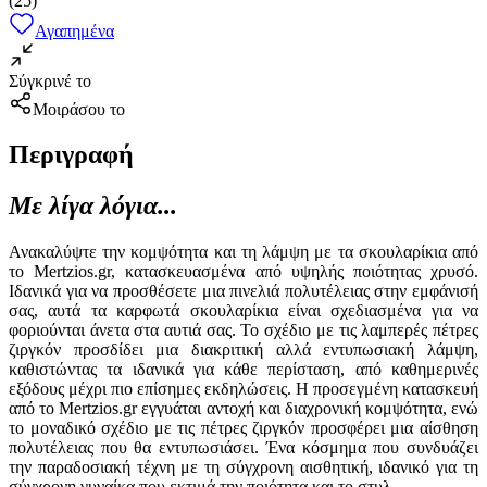
(
25
)
Αγαπημένα
Σύγκρινέ το
Μοιράσου το
Περιγραφή
Με λίγα λόγια...
Ανακαλύψτε την κομψότητα και τη λάμψη με τα σκουλαρίκια από
το Mertzios.gr, κατασκευασμένα από υψηλής ποιότητας χρυσό.
Ιδανικά για να προσθέσετε μια πινελιά πολυτέλειας στην εμφάνισή
σας, αυτά τα καρφωτά σκουλαρίκια είναι σχεδιασμένα για να
φοριούνται άνετα στα αυτιά σας. Το σχέδιο με τις λαμπερές πέτρες
ζιργκόν προσδίδει μια διακριτική αλλά εντυπωσιακή λάμψη,
καθιστώντας τα ιδανικά για κάθε περίσταση, από καθημερινές
εξόδους μέχρι πιο επίσημες εκδηλώσεις. Η προσεγμένη κατασκευή
από το Mertzios.gr εγγυάται αντοχή και διαχρονική κομψότητα, ενώ
το μοναδικό σχέδιο με τις πέτρες ζιργκόν προσφέρει μια αίσθηση
πολυτέλειας που θα εντυπωσιάσει. Ένα κόσμημα που συνδυάζει
την παραδοσιακή τέχνη με τη σύγχρονη αισθητική, ιδανικό για τη
σύγχρονη γυναίκα που εκτιμά την ποιότητα και το στυλ.