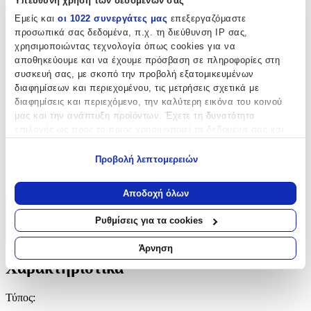
Υπεύθυνη χρήση των δεδομένων σας
Τύπος
:
Εμείς και
οι 1022 συνεργάτες μας
επεξεργαζόμαστε
προσωπικά σας δεδομένα, π.χ. τη διεύθυνση IP σας,
Μπρελόκ
χρησιμοποιώντας τεχνολογία όπως cookies για να
με Led
:
αποθηκεύουμε και να έχουμε πρόσβαση σε πληροφορίες στη
συσκευή σας, με σκοπό την προβολή εξατομικευμένων
Όχι
διαφημίσεων και περιεχομένου, τις μετρήσεις σχετικά με
διαφημίσεις και περιεχόμενο, την καλύτερη εικόνα του κοινού
Χειροποίητο
:
μας και την ανάπτυξη προϊόντων. Έχετε τη δυνατότητα
επιλογής ως προς το ποιος χρησιμοποιεί τα δεδομένα σας και
Όχι
για ποιους σκοπούς.
Κατασκευαστής
:
Προβολή λεπτομερειών
Εάν μας επιτρέπετε, θα θέλαμε επίσης:
best gifts
Να συλλέξουμε πληροφορίες σχετικά με τη γεωγραφική
Αποδοχή όλων
σας τοποθεσία, οι οποίες μπορεί να είναι ακριβείς σε
Χαρακτηριστικά
απόσταση μερικών μέτρων
Ρυθμίσεις για τα cookies
Να αναγνωρίσουμε τη συσκευή σας σαρώνοντας ενεργά
+
για συγκεκριμένα χαρακτηριστικά (δακτυλικό αποτύπωμα)
Άρνηση
Μάθετε περισσότερα σχετικά με τον τρόπο επεξεργασίας των
Χαρακτηριστικά
προσωπικών σας δεδομένων και καθορίστε τις προτιμήσεις σας
στην
ενότητα “Λεπτομέρειες”
. Μπορείτε να αλλάξετε ή να
Τύπος
:
ανακαλέσετε τη συγκατάθεσή σας ανά πάσα στιγμή από τη