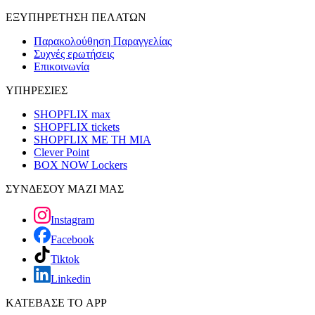
ΕΞΥΠΗΡΕΤΗΣΗ ΠΕΛΑΤΩΝ
Παρακολούθηση Παραγγελίας
Συχνές ερωτήσεις
Επικοινωνία
ΥΠΗΡΕΣΙΕΣ
SHOPFLIX max
SHOPFLIX tickets
SHOPFLIX ΜΕ ΤΗ ΜΙΑ
Clever Point
BOX NOW Lockers
ΣΥΝΔΕΣΟΥ ΜΑΖΙ ΜΑΣ
Instagram
Facebook
Tiktok
Linkedin
ΚΑΤΕΒΑΣΕ ΤΟ APP