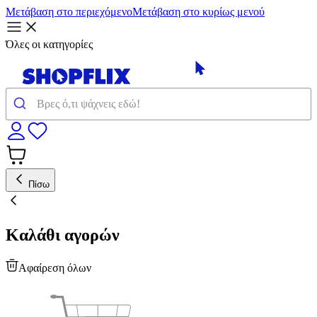
Μετάβαση στο περιεχόμενο
Μετάβαση στο κυρίως μενού
Όλες οι κατηγορίες
Πίσω
Καλάθι αγορών
Αφαίρεση όλων