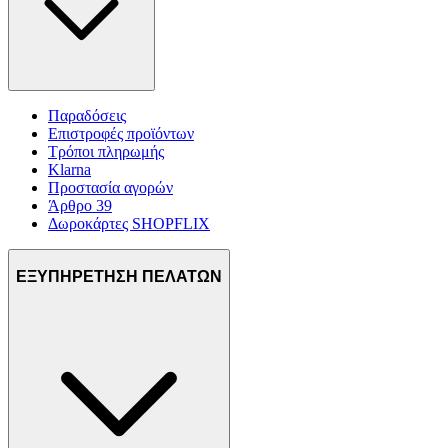
Παραδόσεις
Επιστροφές προϊόντων
Τρόποι πληρωμής
Klarna
Προστασία αγορών
Άρθρο 39
Δωροκάρτες SHOPFLIX
ΕΞΥΠΗΡΕΤΗΣΗ ΠΕΛΑΤΩΝ