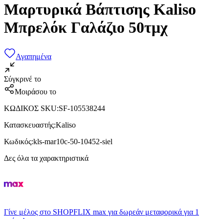
Μαρτυρικά Βάπτισης Kaliso
Μπρελόκ Γαλάζιο 50τμχ
Αγαπημένα
Σύγκρινέ το
Μοιράσου το
ΚΩΔΙΚΟΣ SKU
:
SF-105538244
Κατασκευαστής
:
Kaliso
Κωδικός
:
kls-mar10c-50-10452-siel
Δες όλα τα χαρακτηριστικά
Γίνε μέλος στο SHOPFLIX max για δωρεάν μεταφορικά για 1