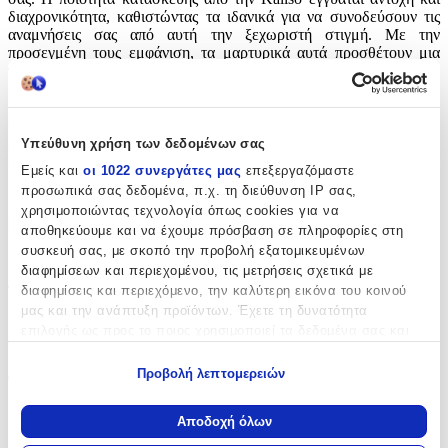
διαχρονικότητα, καθιστώντας τα ιδανικά για να συνοδεύσουν τις
αναμνήσεις σας από αυτή την ξεχωριστή στιγμή. Με την
προσεγμένη τους εμφάνιση, τα μαρτυρικά αυτά προσθέτουν μια
πινελιά κομψότητας και γοητείας στην εκδήλωσή σας.
Χαρακτηριστικά
Υπεύθυνη χρήση των δεδομένων σας
Κατασκευαστής
:
Εμείς και
οι 1022 συνεργάτες μας
επεξεργαζόμαστε
Kaliso
προσωπικά σας δεδομένα, π.χ. τη διεύθυνση IP σας,
χρησιμοποιώντας τεχνολογία όπως cookies για να
Είδος
:
αποθηκεύουμε και να έχουμε πρόσβαση σε πληροφορίες στη
συσκευή σας, με σκοπό την προβολή εξατομικευμένων
Μπρελόκ
διαφημίσεων και περιεχομένου, τις μετρήσεις σχετικά με
διαφημίσεις και περιεχόμενο, την καλύτερη εικόνα του κοινού
Τεμάχια
:
μας και την ανάπτυξη προϊόντων. Έχετε τη δυνατότητα
50
επιλογής ως προς το ποιος χρησιμοποιεί τα δεδομένα σας και
για ποιους σκοπούς.
τμχ
Προβολή λεπτομερειών
Φύλο
:
Εάν μας επιτρέπετε, θα θέλαμε επίσης:
Κορίτσι
Να συλλέξουμε πληροφορίες σχετικά με τη γεωγραφική
Αποδοχή όλων
σας τοποθεσία, οι οποίες μπορεί να είναι ακριβείς σε
Χρώμα
: