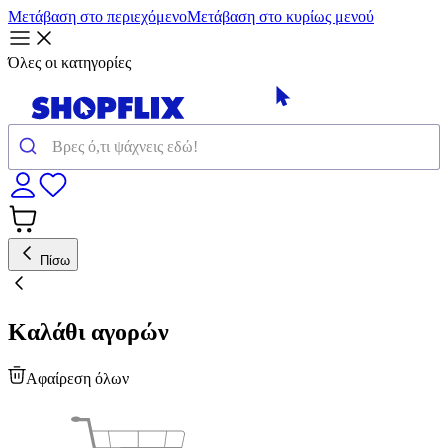
Μετάβαση στο περιεχόμενο
Μετάβαση στο κυρίως μενού
Όλες οι κατηγορίες
Πίσω
Καλάθι αγορών
Αφαίρεση όλων