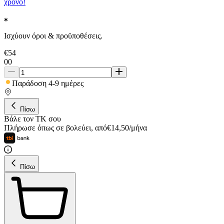
χρόνο!
Ισχύουν όροι & προϋποθέσεις.
€
54
00
Παράδοση 4-9 ημέρες
Πίσω
Βάλε τον ΤΚ σου
Πλήρωσε όπως σε βολεύει
,
από
€
14,50
/
μήνα
Πίσω