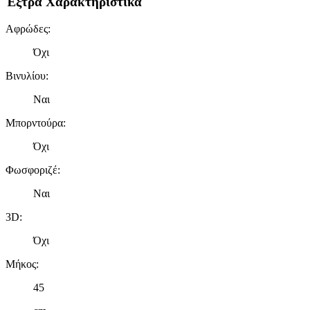
Έξτρα Χαρακτηριστικά
δικτύωσης, διαφημίσεων και ανάλυσης.
Αφρώδες
:
Όχι
Βινυλίου
:
Ναι
Μπορντούρα
:
Όχι
Φωσφοριζέ
:
Ναι
3D
:
Όχι
Μήκος
:
45