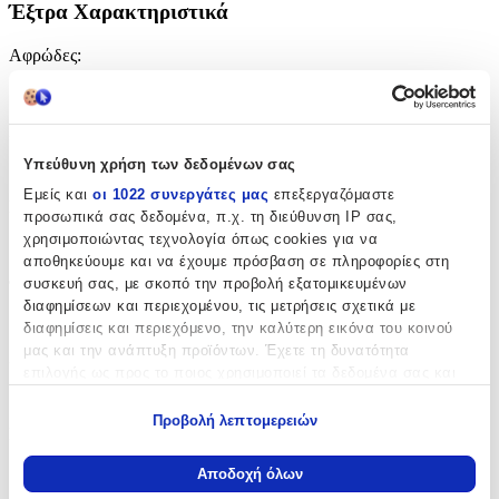
Έξτρα Χαρακτηριστικά
Αφρώδες
:
Όχι
Βινυλίου
:
Υπεύθυνη χρήση των δεδομένων σας
Ναι
Εμείς και
οι 1022 συνεργάτες μας
επεξεργαζόμαστε
Μπορντούρα
:
προσωπικά σας δεδομένα, π.χ. τη διεύθυνση IP σας,
χρησιμοποιώντας τεχνολογία όπως cookies για να
Όχι
αποθηκεύουμε και να έχουμε πρόσβαση σε πληροφορίες στη
Φωσφοριζέ
:
συσκευή σας, με σκοπό την προβολή εξατομικευμένων
διαφημίσεων και περιεχομένου, τις μετρήσεις σχετικά με
Ναι
διαφημίσεις και περιεχόμενο, την καλύτερη εικόνα του κοινού
μας και την ανάπτυξη προϊόντων. Έχετε τη δυνατότητα
3D
:
επιλογής ως προς το ποιος χρησιμοποιεί τα δεδομένα σας και
για ποιους σκοπούς.
Όχι
Προβολή λεπτομερειών
Μήκος
:
Εάν μας επιτρέπετε, θα θέλαμε επίσης:
Να συλλέξουμε πληροφορίες σχετικά με τη γεωγραφική
45
Αποδοχή όλων
σας τοποθεσία, οι οποίες μπορεί να είναι ακριβείς σε