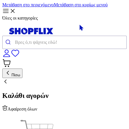
Μετάβαση στο περιεχόμενο
Μετάβαση στο κυρίως μενού
Όλες οι κατηγορίες
Πίσω
Καλάθι αγορών
Αφαίρεση όλων