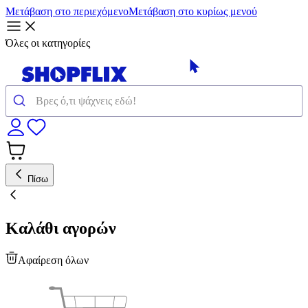
Μετάβαση στο περιεχόμενο
Μετάβαση στο κυρίως μενού
Όλες οι κατηγορίες
Πίσω
Καλάθι αγορών
Αφαίρεση όλων