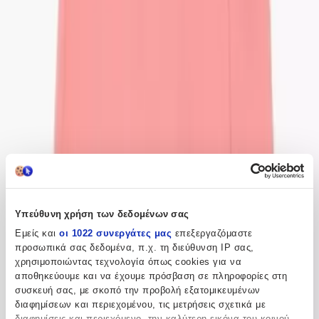
Με την εγγύηση ποιότητας της Converse, αυτό το σετ αποτελεί την
τέλεια επιλογή για κάθε παιδί που αγαπά τη μόδα και την άνεση.
Χαρακτηριστικά
Κατασκευαστής
:
Converse
Με Πανωφόρι
:
Όχι
Τεμάχια
:
2
Υπεύθυνη χρήση των δεδομένων σας
τμχ
Εμείς και
οι 1022 συνεργάτες μας
επεξεργαζόμαστε
Φύλο
:
προσωπικά σας δεδομένα, π.χ. τη διεύθυνση IP σας,
Unisex
χρησιμοποιώντας τεχνολογία όπως cookies για να
αποθηκεύουμε και να έχουμε πρόσβαση σε πληροφορίες στη
Χρώμα
:
συσκευή σας, με σκοπό την προβολή εξατομικευμένων
διαφημίσεων και περιεχομένου, τις μετρήσεις σχετικά με
Ροζ
διαφημίσεις και περιεχόμενο, την καλύτερη εικόνα του κοινού