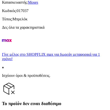
Κατασκευαστής
:
Moses
Κωδικός
:
017037
Τύπος
:
Μπρελόκ
Δες όλα τα χαρακτηριστικά
Γίνε μέλος στο SHOPFLIX max για δωρεάν μεταφορικά για 1
χρόνο!
Ισχύουν όροι & προϋποθέσεις.
Το προϊόν δεν ειναι διαθέσιμο