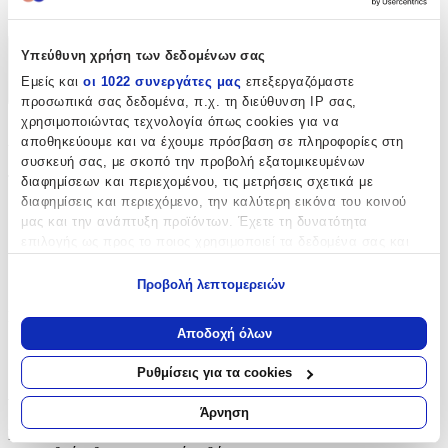
Moses
Υπεύθυνη χρήση των δεδομένων σας
Χαρακτηριστικά
Εμείς και
οι 1022 συνεργάτες μας
επεξεργαζόμαστε
+
προσωπικά σας δεδομένα, π.χ. τη διεύθυνση IP σας,
χρησιμοποιώντας τεχνολογία όπως cookies για να
Χαρακτηριστικά
αποθηκεύουμε και να έχουμε πρόσβαση σε πληροφορίες στη
συσκευή σας, με σκοπό την προβολή εξατομικευμένων
Τύπος
:
διαφημίσεων και περιεχομένου, τις μετρήσεις σχετικά με
διαφημίσεις και περιεχόμενο, την καλύτερη εικόνα του κοινού
Μπρελόκ
μας και την ανάπτυξη προϊόντων. Έχετε τη δυνατότητα
επιλογής ως προς το ποιος χρησιμοποιεί τα δεδομένα σας και
με Led
:
για ποιους σκοπούς.
Όχι
Προβολή λεπτομερειών
Εάν μας επιτρέπετε, θα θέλαμε επίσης:
Κατασκευαστής
:
Να συλλέξουμε πληροφορίες σχετικά με τη γεωγραφική
Αποδοχή όλων
σας τοποθεσία, οι οποίες μπορεί να είναι ακριβείς σε
Moses
απόσταση μερικών μέτρων
Ρυθμίσεις για τα cookies
Να αναγνωρίσουμε τη συσκευή σας σαρώνοντας ενεργά
Αξιολογήσεις
για συγκεκριμένα χαρακτηριστικά (δακτυλικό αποτύπωμα)
Άρνηση
Μάθετε περισσότερα σχετικά με τον τρόπο επεξεργασίας των
Προς το παρόν δεν υπάρχουν άλλες αξιολογήσεις. Όταν