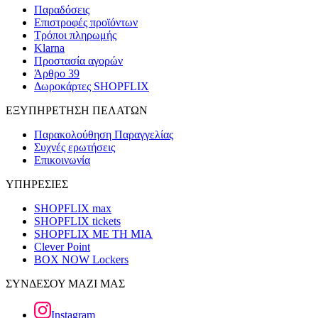
Παραδόσεις
Επιστροφές προϊόντων
Τρόποι πληρωμής
Klarna
Προστασία αγορών
Άρθρο 39
Δωροκάρτες SHOPFLIX
ΕΞΥΠΗΡΕΤΗΣΗ ΠΕΛΑΤΩΝ
Παρακολούθηση Παραγγελίας
Συχνές ερωτήσεις
Επικοινωνία
ΥΠΗΡΕΣΙΕΣ
SHOPFLIX max
SHOPFLIX tickets
SHOPFLIX ΜΕ ΤΗ ΜΙΑ
Clever Point
BOX NOW Lockers
ΣΥΝΔΕΣΟΥ ΜΑΖΙ ΜΑΣ
Instagram