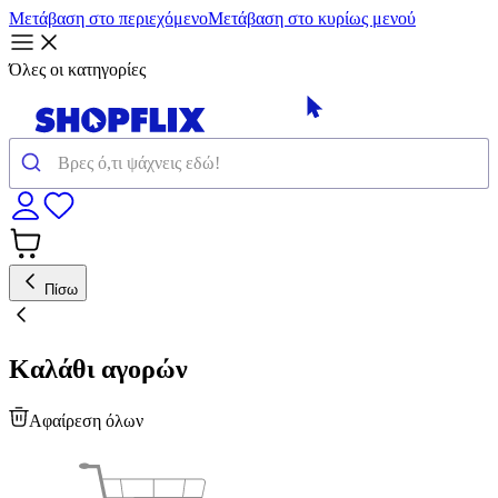
Μετάβαση στο περιεχόμενο
Μετάβαση στο κυρίως μενού
Όλες οι κατηγορίες
Πίσω
Καλάθι αγορών
Αφαίρεση όλων