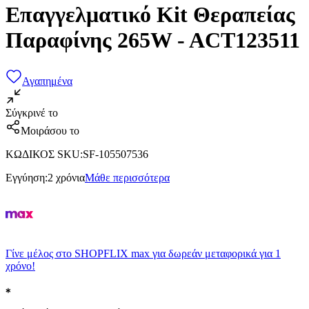
Επαγγελματικό Kit Θεραπείας
Παραφίνης 265W - ACT123511
Αγαπημένα
Σύγκρινέ το
Μοιράσου το
ΚΩΔΙΚΟΣ SKU
:
SF-105507536
Εγγύηση
:
2 χρόνια
Μάθε περισσότερα
Γίνε μέλος στο SHOPFLIX max για δωρεάν μεταφορικά για 1
χρόνο!