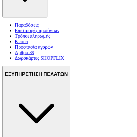
Παραδόσεις
Επιστροφές προϊόντων
Τρόποι πληρωμής
Klarna
Προστασία αγορών
Άρθρο 39
Δωροκάρτες SHOPFLIX
ΕΞΥΠΗΡΕΤΗΣΗ ΠΕΛΑΤΩΝ