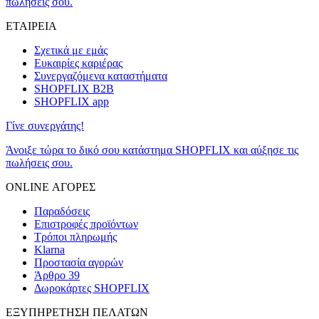
πωλήσεις σου.
ΕΤΑΙΡΕΙΑ
Σχετικά με εμάς
Ευκαιρίες καριέρας
Συνεργαζόμενα καταστήματα
SHOPFLIX B2B
SHOPFLIX app
Γίνε συνεργάτης!
Άνοιξε τώρα το δικό σου κατάστημα SHOPFLIX και αύξησε τις
πωλήσεις σου.
ONLINE ΑΓΟΡΕΣ
Παραδόσεις
Επιστροφές προϊόντων
Τρόποι πληρωμής
Klarna
Προστασία αγορών
Άρθρο 39
Δωροκάρτες SHOPFLIX
ΕΞΥΠΗΡΕΤΗΣΗ ΠΕΛΑΤΩΝ