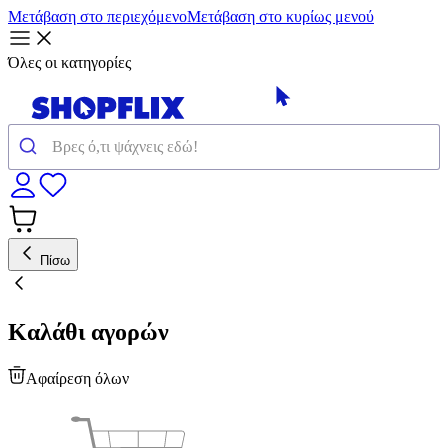
Μετάβαση στο περιεχόμενο
Μετάβαση στο κυρίως μενού
Όλες οι κατηγορίες
Πίσω
Καλάθι αγορών
Αφαίρεση όλων