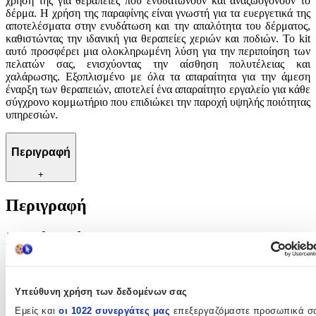
χρήση της για θεραπείες που ενυδατώνουν και αναζωογονούν το
δέρμα. Η χρήση της παραφίνης είναι γνωστή για τα ευεργετικά της
αποτελέσματα στην ενυδάτωση και την απαλότητα του δέρματος,
καθιστώντας την ιδανική για θεραπείες χεριών και ποδιών. Το kit
αυτό προσφέρει μια ολοκληρωμένη λύση για την περιποίηση των
πελατών σας, ενισχύοντας την αίσθηση πολυτέλειας και
χαλάρωσης. Εξοπλισμένο με όλα τα απαραίτητα για την άμεση
έναρξη των θεραπειών, αποτελεί ένα απαραίτητο εργαλείο για κάθε
σύγχρονο κομμωτήριο που επιδιώκει την παροχή υψηλής ποιότητας
υπηρεσιών.
Περιγραφή
+
Περιγραφή
Με λίγα λόγια...
Το επαγγελματικό kit θεραπείας παραφίνης ACT123511 αποτελεί
την ιδανική επιλογή για επαγγελματίες κομμωτές που επιθυμούν να
Υπεύθυνη χρήση των δεδομένων σας
προσφέρουν μια πολυτελή εμπειρία περιποίησης στους πελάτες
τους. Με ισχύ 265W, αυτή η συσκευή εξασφαλίζει γρήγορη και
Εμείς και
οι 1022 συνεργάτες μας
επεξεργαζόμαστε προσωπικά σ