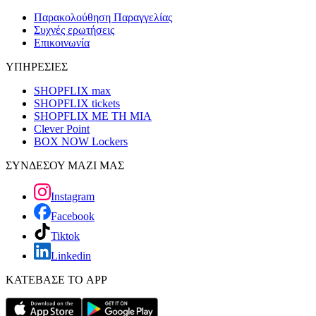
Παρακολούθηση Παραγγελίας
Συχνές ερωτήσεις
Επικοινωνία
ΥΠΗΡΕΣΙΕΣ
SHOPFLIX max
SHOPFLIX tickets
SHOPFLIX ΜΕ ΤΗ ΜΙΑ
Clever Point
BOX NOW Lockers
ΣΥΝΔΕΣΟΥ ΜΑΖΙ ΜΑΣ
Instagram
Facebook
Tiktok
Linkedin
ΚΑΤΕΒΑΣΕ ΤΟ APP