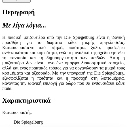
Περιγραφή
Με λίγα λόγια...
Η παιδική μπιζουτιέρα από την Die Spiegelburg είναι η ιδανική
προσθήκη για το δωμάτιο κάθε μικρής πριγκίπισσας.
Κατασκευασμένη από υψηλής ποιότητας ξύλο, προσφέρει
ανθεκτικότητα και κομψότητα, ενώ το μοναδικό της σχέδιο εμπνέει
τη φαντασία και τη δημιουργικότητα των παιδιών. Αυτή η
μπιζουτιέρα δεν είναι μόνο ένα όμορφο διακοσμητικό στοιχείο,
αλλά και ένας πρακτικός τρόπος για να οργανώσουν τα μικρά τους
κοσμήματα και αξεσουάρ. Με την υπογραφή της Die Spiegelburg,
εξασφαλίζεται η ποιότητα και η προσοχή στη λεπτομέρεια,
κάνοντας την ιδανική επιλογή για δώρο που θα ενθουσιάσει κάθε
παιδί.
Χαρακτηριστικά
Κατασκευαστής
:
Die Spiegelburg