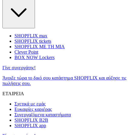
SHOPFLIX max
SHOPFLIX tickets
SHOPFLIX ΜΕ ΤΗ ΜΙΑ
Clever Point
BOX NOW Lockers
Γίνε συνεργάτης!
Άνοιξε τώρα το δικό σου κατάστημα SHOPFLIX και αύξησε τις
πωλήσεις σου.
ΕΤΑΙΡΕΙΑ
Σχετικά με εμάς
Ευκαιρίες καριέρας
Συνεργαζόμενα καταστήματα
SHOPFLIX B2B
SHOPFLIX app