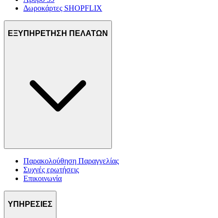
Δωροκάρτες SHOPFLIX
ΕΞΥΠΗΡΕΤΗΣΗ ΠΕΛΑΤΩΝ
Παρακολούθηση Παραγγελίας
Συχνές ερωτήσεις
Επικοινωνία
ΥΠΗΡΕΣΙΕΣ