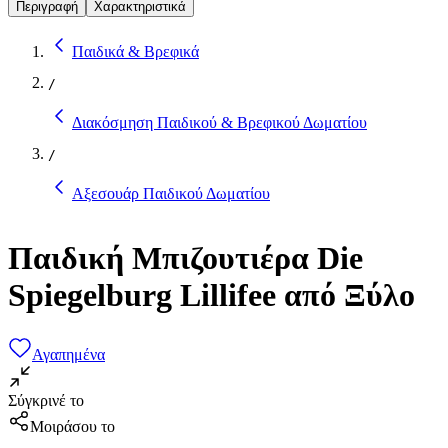
Περιγραφή
Χαρακτηριστικά
Παιδικά & Βρεφικά
/
Διακόσμηση Παιδικού & Βρεφικού Δωματίου
/
Αξεσουάρ Παιδικού Δωματίου
Παιδική Μπιζουτιέρα Die
Spiegelburg Lillifee από Ξύλο
Αγαπημένα
Σύγκρινέ το
Μοιράσου το