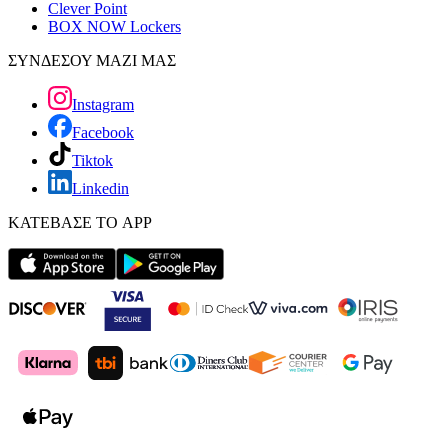
Clever Point
BOX NOW Lockers
ΣΥΝΔΕΣΟΥ ΜΑΖΙ ΜΑΣ
Instagram
Facebook
Tiktok
Linkedin
ΚΑΤΕΒΑΣΕ ΤΟ APP