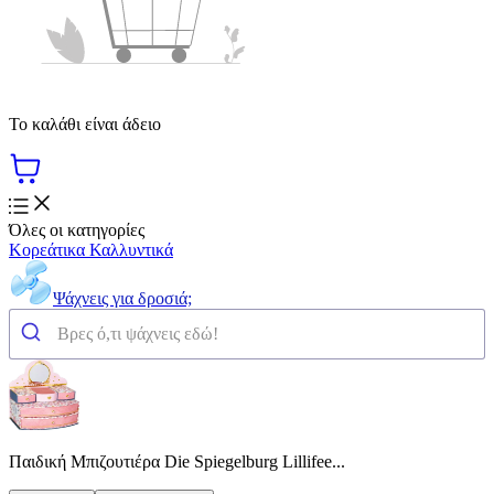
Το καλάθι είναι άδειο
Όλες οι κατηγορίες
Κορεάτικα Καλλυντικά
Ψάχνεις για δροσιά;
Παιδική Μπιζουτιέρα Die Spiegelburg Lillifee...