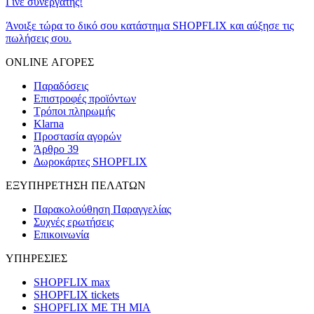
Γίνε συνεργάτης!
Άνοιξε τώρα το δικό σου κατάστημα SHOPFLIX και αύξησε τις
πωλήσεις σου.
ONLINE ΑΓΟΡΕΣ
Παραδόσεις
Επιστροφές προϊόντων
Τρόποι πληρωμής
Klarna
Προστασία αγορών
Άρθρο 39
Δωροκάρτες SHOPFLIX
ΕΞΥΠΗΡΕΤΗΣΗ ΠΕΛΑΤΩΝ
Παρακολούθηση Παραγγελίας
Συχνές ερωτήσεις
Επικοινωνία
ΥΠΗΡΕΣΙΕΣ
SHOPFLIX max
SHOPFLIX tickets
SHOPFLIX ΜΕ ΤΗ ΜΙΑ