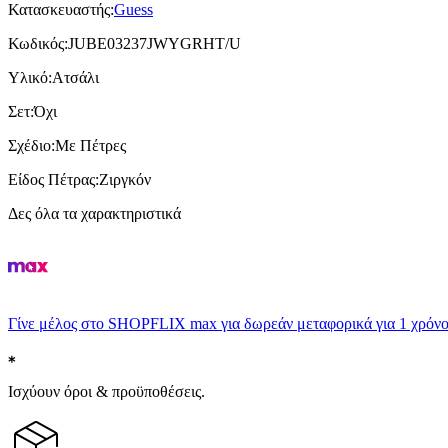
Κατασκευαστής
:
Guess
Κωδικός
:
JUBE03237JWYGRHT/U
Υλικό
:
Ατσάλι
Σετ
:
Όχι
Σχέδιο
:
Με Πέτρες
Είδος Πέτρας
:
Ζιργκόν
Δες όλα τα χαρακτηριστικά
Γίνε μέλος στο SHOPFLIX max για δωρεάν μεταφορικά για 1 χρόνο
Ισχύουν όροι & προϋποθέσεις.