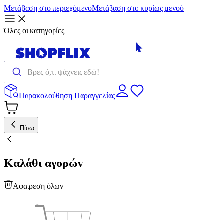
Μετάβαση στο περιεχόμενο
Μετάβαση στο κυρίως μενού
Όλες οι κατηγορίες
Παρακολούθηση Παραγγελίας
Πίσω
Καλάθι αγορών
Αφαίρεση όλων