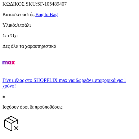
ΚΩΔΙΚΟΣ SKU
:
SF-105489407
Κατασκευαστής
:
Bag to Bag
Υλικό
:
Ατσάλι
Σετ
:
Όχι
Δες όλα τα χαρακτηριστικά
Γίνε μέλος στο SHOPFLIX max για δωρεάν μεταφορικά για 1
χρόνο!
Ισχύουν όροι & προϋποθέσεις.