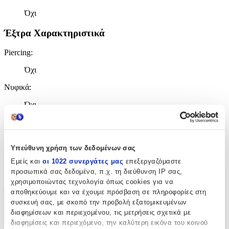
Όχι
Έξτρα Χαρακτηριστικά
Piercing
:
Όχι
Νυφικά
:
Όχι
Τύπος
:
Καρφωτά
Υπεύθυνη χρήση των δεδομένων σας
Clip
:
Εμείς και
οι 1022 συνεργάτες μας
επεξεργαζόμαστε
προσωπικά σας δεδομένα, π.χ. τη διεύθυνση IP σας,
Όχι
χρησιμοποιώντας τεχνολογία όπως cookies για να
αποθηκεύουμε και να έχουμε πρόσβαση σε πληροφορίες στη
Χαρακτηριστικά
συσκευή σας, με σκοπό την προβολή εξατομικευμένων
διαφημίσεων και περιεχομένου, τις μετρήσεις σχετικά με
+
διαφημίσεις και περιεχόμενο, την καλύτερη εικόνα του κοινού