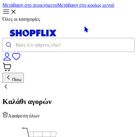
Μετάβαση στο περιεχόμενο
Μετάβαση στο κυρίως μενού
Όλες οι κατηγορίες
Πίσω
Καλάθι αγορών
Αφαίρεση όλων