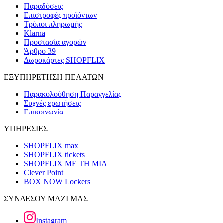
Παραδόσεις
Επιστροφές προϊόντων
Τρόποι πληρωμής
Klarna
Προστασία αγορών
Άρθρο 39
Δωροκάρτες SHOPFLIX
ΕΞΥΠΗΡΕΤΗΣΗ ΠΕΛΑΤΩΝ
Παρακολούθηση Παραγγελίας
Συχνές ερωτήσεις
Επικοινωνία
ΥΠΗΡΕΣΙΕΣ
SHOPFLIX max
SHOPFLIX tickets
SHOPFLIX ΜΕ ΤΗ ΜΙΑ
Clever Point
BOX NOW Lockers
ΣΥΝΔΕΣΟΥ ΜΑΖΙ ΜΑΣ
Instagram