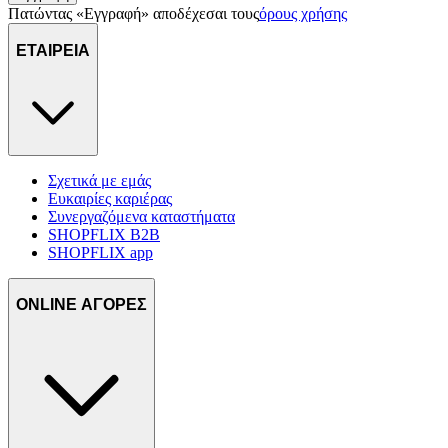
πληροφορίες σχετικά με την από μέρους σας χρήση της
Πατώντας «Εγγραφή» αποδέχεσαι τους
όρους χρήσης
τοποθεσίας μας στους συνεργάτες μέσων κοινωνικής
δικτύωσης, διαφημίσεων και ανάλυσης.
ΕΤΑΙΡΕΙΑ
Σχετικά με εμάς
Ευκαιρίες καριέρας
Συνεργαζόμενα καταστήματα
SHOPFLIX B2B
SHOPFLIX app
ONLINE ΑΓΟΡΕΣ