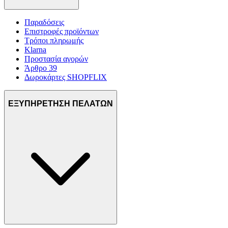
Παραδόσεις
Επιστροφές προϊόντων
Τρόποι πληρωμής
Klarna
Προστασία αγορών
Άρθρο 39
Δωροκάρτες SHOPFLIX
ΕΞΥΠΗΡΕΤΗΣΗ ΠΕΛΑΤΩΝ