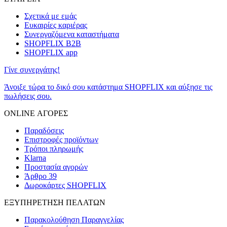
Σχετικά με εμάς
Ευκαιρίες καριέρας
Συνεργαζόμενα καταστήματα
SHOPFLIX B2B
SHOPFLIX app
Γίνε συνεργάτης!
Άνοιξε τώρα το δικό σου κατάστημα SHOPFLIX και αύξησε τις
πωλήσεις σου.
ONLINE ΑΓΟΡΕΣ
Παραδόσεις
Επιστροφές προϊόντων
Τρόποι πληρωμής
Klarna
Προστασία αγορών
Άρθρο 39
Δωροκάρτες SHOPFLIX
ΕΞΥΠΗΡΕΤΗΣΗ ΠΕΛΑΤΩΝ
Παρακολούθηση Παραγγελίας