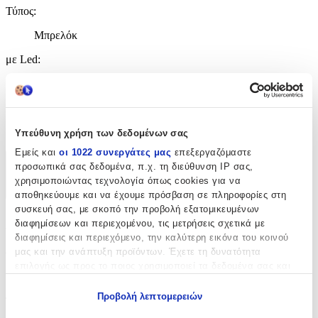
Τύπος
:
Μπρελόκ
με Led
:
Όχι
Χειροποίητο
:
Όχι
Υπεύθυνη χρήση των δεδομένων σας
Εμείς και
οι 1022 συνεργάτες μας
επεξεργαζόμαστε
προσωπικά σας δεδομένα, π.χ. τη διεύθυνση IP σας,
Χαρακτηριστικά
χρησιμοποιώντας τεχνολογία όπως cookies για να
+
αποθηκεύουμε και να έχουμε πρόσβαση σε πληροφορίες στη
συσκευή σας, με σκοπό την προβολή εξατομικευμένων
Χαρακτηριστικά
διαφημίσεων και περιεχομένου, τις μετρήσεις σχετικά με
διαφημίσεις και περιεχόμενο, την καλύτερη εικόνα του κοινού
μας και την ανάπτυξη προϊόντων. Έχετε τη δυνατότητα
Θέμα
:
επιλογής ως προς το ποιος χρησιμοποιεί τα δεδομένα σας και
Ομάδες
για ποιους σκοπούς.
Προβολή λεπτομερειών
Τύπος
:
Εάν μας επιτρέπετε, θα θέλαμε επίσης: