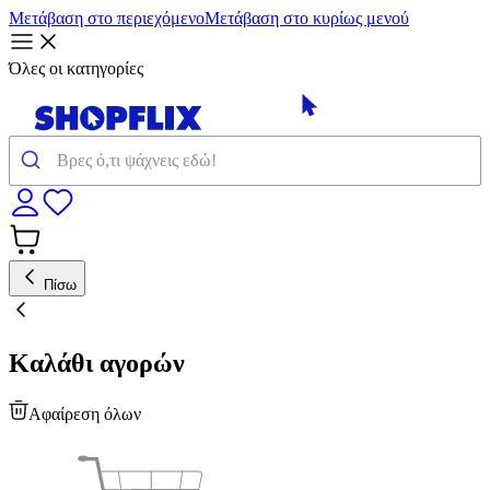
Μετάβαση στο περιεχόμενο
Μετάβαση στο κυρίως μενού
Όλες οι κατηγορίες
Πίσω
Καλάθι αγορών
Αφαίρεση όλων