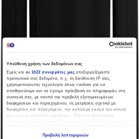
Όχι
με Κουκούλα
:
Όχι
Μήκος
:
Κοντό
Σκι/Χιόνι
:
Υπεύθυνη χρήση των δεδομένων σας
Εμείς και
οι 1022 συνεργάτες μας
επεξεργαζόμαστε
Όχι
προσωπικά σας δεδομένα, π.χ. τη διεύθυνση IP σας,
Αδιάβροχα
:
χρησιμοποιώντας τεχνολογία όπως cookies για να
αποθηκεύουμε και να έχουμε πρόσβαση σε πληροφορίες στη
Όχι
συσκευή σας, με σκοπό την προβολή εξατομικευμένων
διαφημίσεων και περιεχομένου, τις μετρήσεις σχετικά με
Αντιανεμικά
:
διαφημίσεις και περιεχόμενο, την καλύτερη εικόνα του κοινού
Όχι
μας και την ανάπτυξη προϊόντων. Έχετε τη δυνατότητα
επιλογής ως προς το ποιος χρησιμοποιεί τα δεδομένα σας και
Κατασκευαστής
:
για ποιους σκοπούς.
Προβολή λεπτομερειών
Jack & Jones