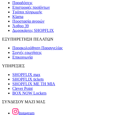
Παραδόσεις
Επιστροφές προϊόντων
Τρόποι πληρωμής
Klarna
Προστασία αγορών
Άρθρο 39
Δωροκάρτες SHOPFLIX
ΕΞΥΠΗΡΕΤΗΣΗ ΠΕΛΑΤΩΝ
Παρακολούθηση Παραγγελίας
Συχνές ερωτήσεις
Επικοινωνία
ΥΠΗΡΕΣΙΕΣ
SHOPFLIX max
SHOPFLIX tickets
SHOPFLIX ΜΕ ΤΗ ΜΙΑ
Clever Point
BOX NOW Lockers
ΣΥΝΔΕΣΟΥ ΜΑΖΙ ΜΑΣ
Instagram