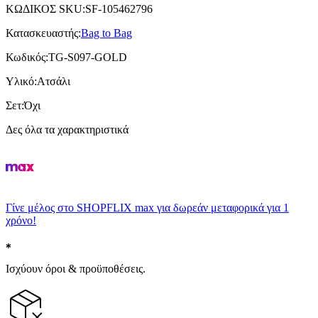
ΚΩΔΙΚΟΣ SKU
:
SF-105462796
Κατασκευαστής
:
Bag to Bag
Κωδικός
:
TG-S097-GOLD
Υλικό
:
Ατσάλι
Σετ
:
Όχι
Δες όλα τα χαρακτηριστικά
Γίνε μέλος στο SHOPFLIX max για δωρεάν μεταφορικά για 1
χρόνο!
Ισχύουν όροι & προϋποθέσεις.