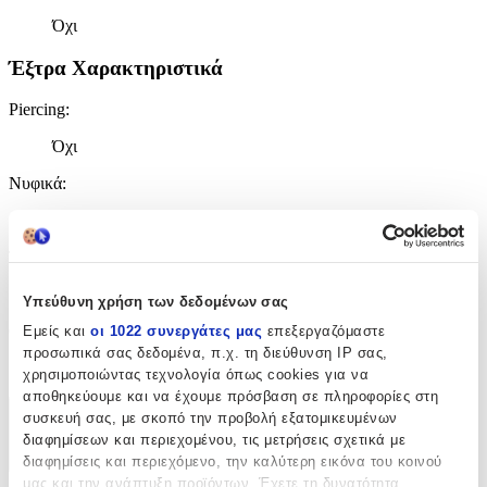
Όχι
Έξτρα Χαρακτηριστικά
Piercing
:
Όχι
Νυφικά
:
Όχι
Τύπος
:
Καρφωτά
Υπεύθυνη χρήση των δεδομένων σας
Clip
:
Εμείς και
οι 1022 συνεργάτες μας
επεξεργαζόμαστε
προσωπικά σας δεδομένα, π.χ. τη διεύθυνση IP σας,
Όχι
χρησιμοποιώντας τεχνολογία όπως cookies για να
αποθηκεύουμε και να έχουμε πρόσβαση σε πληροφορίες στη
συσκευή σας, με σκοπό την προβολή εξατομικευμένων
Χαρακτηριστικά
διαφημίσεων και περιεχομένου, τις μετρήσεις σχετικά με
διαφημίσεις και περιεχόμενο, την καλύτερη εικόνα του κοινού
+
μας και την ανάπτυξη προϊόντων. Έχετε τη δυνατότητα