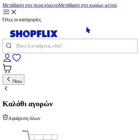
Μετάβαση στο περιεχόμενο
Μετάβαση στο κυρίως μενού
Όλες οι κατηγορίες
Πίσω
Καλάθι αγορών
Αφαίρεση όλων