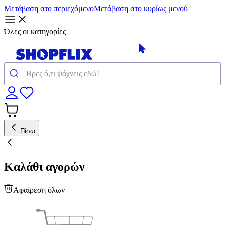
Μετάβαση στο περιεχόμενο
Μετάβαση στο κυρίως μενού
Όλες οι κατηγορίες
Πίσω
Καλάθι αγορών
Αφαίρεση όλων