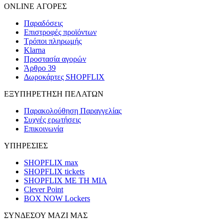
ONLINE ΑΓΟΡΕΣ
Παραδόσεις
Επιστροφές προϊόντων
Τρόποι πληρωμής
Klarna
Προστασία αγορών
Άρθρο 39
Δωροκάρτες SHOPFLIX
ΕΞΥΠΗΡΕΤΗΣΗ ΠΕΛΑΤΩΝ
Παρακολούθηση Παραγγελίας
Συχνές ερωτήσεις
Επικοινωνία
ΥΠΗΡΕΣΙΕΣ
SHOPFLIX max
SHOPFLIX tickets
SHOPFLIX ΜΕ ΤΗ ΜΙΑ
Clever Point
BOX NOW Lockers
ΣΥΝΔΕΣΟΥ ΜΑΖΙ ΜΑΣ