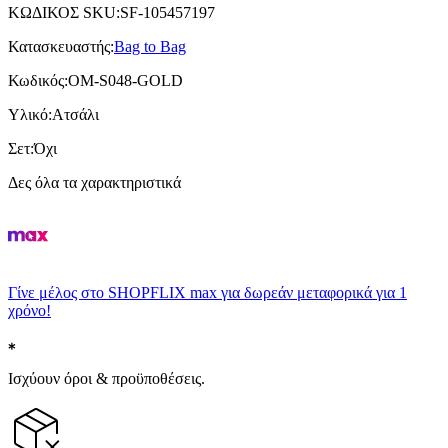
ΚΩΔΙΚΟΣ SKU
:
SF-105457197
Κατασκευαστής
:
Bag to Bag
Κωδικός
:
OM-S048-GOLD
Υλικό
:
Ατσάλι
Σετ
:
Όχι
Δες όλα τα χαρακτηριστικά
Γίνε μέλος στο SHOPFLIX max για δωρεάν μεταφορικά για 1
χρόνο!
Ισχύουν όροι & προϋποθέσεις.