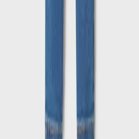
ONLINE ΑΓΟΡΕΣ
Παραδόσεις
Επιστροφές προϊόντων
Τρόποι πληρωμής
Klarna
Προστασία αγορών
Άρθρο 39
Δωροκάρτες SHOPFLIX
ΕΞΥΠΗΡΕΤΗΣΗ ΠΕΛΑΤΩΝ