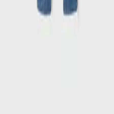
Παρακολούθηση Παραγγελίας
Συχνές ερωτήσεις
Επικοινωνία
ΥΠΗΡΕΣΙΕΣ
SHOPFLIX max