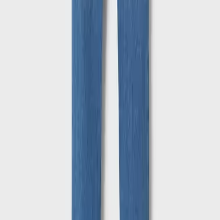
Πώς υπολογίζεται η βαθμολογία
Η τελική βαθμολογία βασίζεται αποκλειστικά σε κριτικές χρηστών
που έχουν πραγματοποιήσει αγορά μέσω SHOPFLIX ή έχουν
επιβεβαιώσει την αγορά τους.
Γράψου στο Νewsletter μας για νέα & προσφορές!
Εγγραφή
Πατώντας «Εγγραφή» αποδέχεσαι τους
όρους χρήσης
ΕΤΑΙΡΕΙΑ
Σχετικά με εμάς
Ευκαιρίες καριέρας
Συνεργαζόμενα καταστήματα
SHOPFLIX B2B
SHOPFLIX app