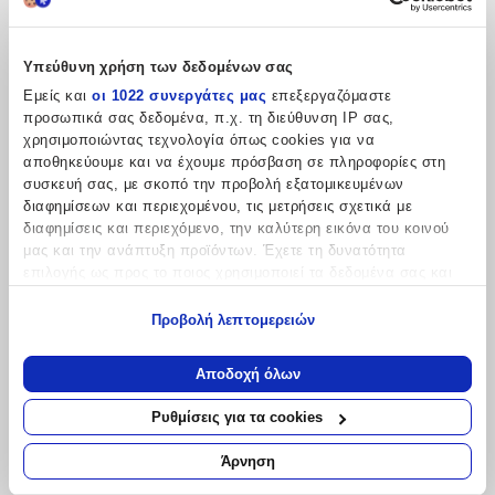
Κατασκευαστής
:
Mayoral
Υπεύθυνη χρήση των δεδομένων σας
Φύλο
:
Εμείς και
οι 1022 συνεργάτες μας
επεξεργαζόμαστε
Unisex
προσωπικά σας δεδομένα, π.χ. τη διεύθυνση IP σας,
χρησιμοποιώντας τεχνολογία όπως cookies για να
Τύπος
:
αποθηκεύουμε και να έχουμε πρόσβαση σε πληροφορίες στη
συσκευή σας, με σκοπό την προβολή εξατομικευμένων
Παντελόνια
διαφημίσεων και περιεχομένου, τις μετρήσεις σχετικά με
διαφημίσεις και περιεχόμενο, την καλύτερη εικόνα του κοινού
Είδος
:
μας και την ανάπτυξη προϊόντων. Έχετε τη δυνατότητα
Τζιν
επιλογής ως προς το ποιος χρησιμοποιεί τα δεδομένα σας και
για ποιους σκοπούς.
Χρώμα
:
Προβολή λεπτομερειών
Εάν μας επιτρέπετε, θα θέλαμε επίσης:
Μπλε
Να συλλέξουμε πληροφορίες σχετικά με τη γεωγραφική
Αποδοχή όλων
σας τοποθεσία, οι οποίες μπορεί να είναι ακριβείς σε
Χαρακτηριστικά
απόσταση μερικών μέτρων
Ρυθμίσεις για τα cookies
Να αναγνωρίσουμε τη συσκευή σας σαρώνοντας ενεργά
+
για συγκεκριμένα χαρακτηριστικά (δακτυλικό αποτύπωμα)
Άρνηση
Μάθετε περισσότερα σχετικά με τον τρόπο επεξεργασίας των
Χαρακτηριστικά