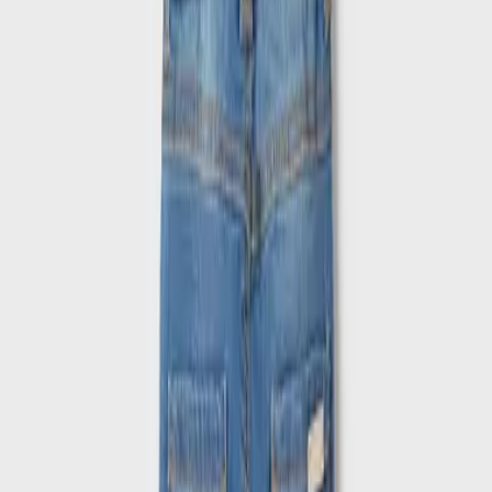
ΚΩΔΙΚΟΣ SKU
:
SF-105446102
Χρώμα
:
Μπλε
Κατασκευαστής
:
Mayoral
Κωδικός
:
22-00535-062
Τύπος
:
Παντελόνια
Δες όλα τα χαρακτηριστικά
Περιγραφή
Με λίγα λόγια...
Ανακαλύψτε το ιδανικό τζιν παντελόνι για τους μικρούς μας φίλους,
σχεδιασμένο με προσοχή στη λεπτομέρεια και την άνεση. Το μπλε
χρώμα του προσφέρει ευελιξία και στυλ, καθιστώντας το
κατάλληλο για κάθε περίσταση, από το σχολείο μέχρι τις βόλτες
στην πόλη. Κατασκευασμένο από υλικά υψηλής ποιότητας, αυτό το
τζιν παντελόνι εξασφαλίζει αντοχή και άνεση καθ' όλη τη διάρκεια
της ημέρας. Ιδανικό για να συνδυαστεί με διάφορα ρούχα,
προσφέρει μια μοντέρνα και κομψή εμφάνιση που θα λατρέψουν