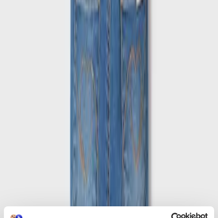
τα παιδιά.
Περιγραφή
+
Περιγραφή
Με λίγα λόγια...
Ανακαλύψτε το ιδανικό τζιν παντελόνι για τους μικρούς μας φίλους,
σχεδιασμένο με προσοχή στη λεπτομέρεια και την άνεση. Το μπλε
χρώμα του προσφέρει ευελιξία και στυλ, καθιστώντας το
κατάλληλο για κάθε περίσταση, από το σχολείο μέχρι τις βόλτες
στην πόλη. Κατασκευασμένο από υλικά υψηλής ποιότητας, αυτό το
τζιν παντελόνι εξασφαλίζει αντοχή και άνεση καθ' όλη τη διάρκεια
της ημέρας. Ιδανικό για να συνδυαστεί με διάφορα ρούχα,
προσφέρει μια μοντέρνα και κομψή εμφάνιση που θα λατρέψουν
τα παιδιά.
Χαρακτηριστικά