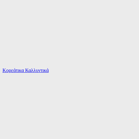
Το καλάθι είναι άδειο
Όλες οι κατηγορίες
Κορεάτικα Καλλυντικά
Ψάχνεις για δροσιά;
Mayoral Παιδικό Παντελόνι Τζιν Μπλε