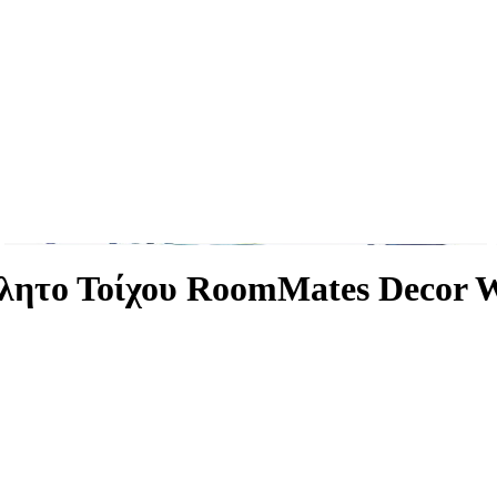
λητο Τοίχου RoomMates Decor W