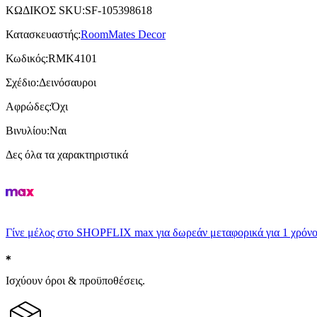
ΚΩΔΙΚΟΣ SKU
:
SF-105398618
Κατασκευαστής
:
RoomMates Decor
Κωδικός
:
RMK4101
Σχέδιο
:
Δεινόσαυροι
Αφρώδες
:
Όχι
Βινυλίου
:
Ναι
Δες όλα τα χαρακτηριστικά
Γίνε μέλος στο SHOPFLIX max για δωρεάν μεταφορικά για 1 χρόνο
Ισχύουν όροι & προϋποθέσεις.