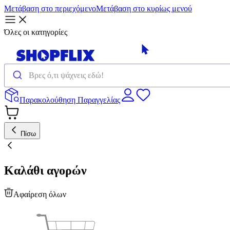
Μετάβαση στο περιεχόμενο
Μετάβαση στο κυρίως μενού
Όλες οι κατηγορίες
Παρακολούθηση Παραγγελίας
Πίσω
Καλάθι αγορών
Αφαίρεση όλων