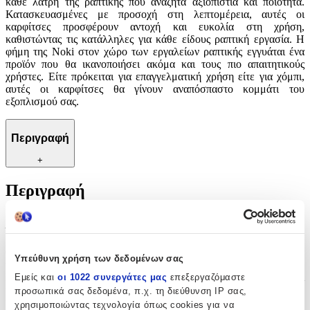
κάθε λάτρη της ραπτικής που αναζητά αξιοπιστία και ποιότητα.
Κατασκευασμένες με προσοχή στη λεπτομέρεια, αυτές οι
καρφίτσες προσφέρουν αντοχή και ευκολία στη χρήση,
καθιστώντας τις κατάλληλες για κάθε είδους ραπτική εργασία. Η
φήμη της Noki στον χώρο των εργαλείων ραπτικής εγγυάται ένα
προϊόν που θα ικανοποιήσει ακόμα και τους πιο απαιτητικούς
χρήστες. Είτε πρόκειται για επαγγελματική χρήση είτε για χόμπι,
αυτές οι καρφίτσες θα γίνουν αναπόσπαστο κομμάτι του
εξοπλισμού σας.
Περιγραφή
+
Περιγραφή
Με λίγα λόγια...
Οι καρφίτσες από την Noki αποτελούν την ιδανική επιλογή για
Υπεύθυνη χρήση των δεδομένων σας
κάθε λάτρη της ραπτικής που αναζητά αξιοπιστία και ποιότητα.
Κατασκευασμένες με προσοχή στη λεπτομέρεια, αυτές οι
Εμείς και
οι 1022 συνεργάτες μας
επεξεργαζόμαστε
καρφίτσες προσφέρουν αντοχή και ευκολία στη χρήση,
προσωπικά σας δεδομένα, π.χ. τη διεύθυνση IP σας,
καθιστώντας τις κατάλληλες για κάθε είδους ραπτική εργασία. Η
χρησιμοποιώντας τεχνολογία όπως cookies για να