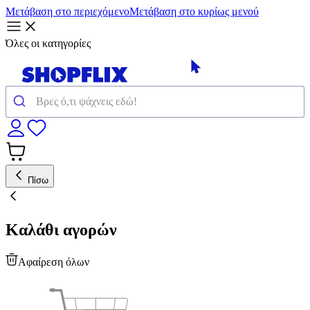
Μετάβαση στο περιεχόμενο
Μετάβαση στο κυρίως μενού
Όλες οι κατηγορίες
Πίσω
Καλάθι αγορών
Αφαίρεση όλων