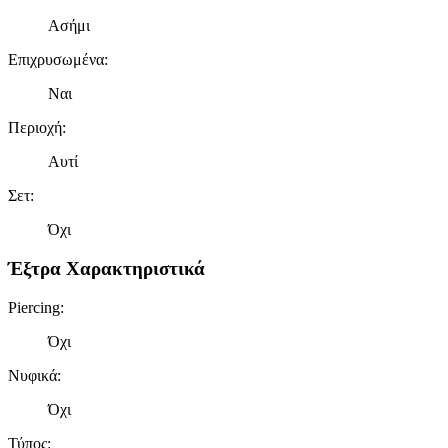
πληροφορίες σχετικά με την από μέρους σας χρήση της
τοποθεσίας μας στους συνεργάτες μέσων κοινωνικής
Ασήμι
δικτύωσης, διαφημίσεων και ανάλυσης.
Επιχρυσωμένα
:
Ναι
Περιοχή
:
Αυτί
Σετ
:
Όχι
Έξτρα Χαρακτηριστικά
Piercing
:
Όχι
Νυφικά
:
Όχι
Τύπος
: