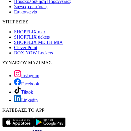
Παρακολούθηση Παραγγελίας
Συχνές ερωτήσεις
Επικοινωνία
ΥΠΗΡΕΣΙΕΣ
SHOPFLIX max
SHOPFLIX tickets
SHOPFLIX ΜΕ ΤΗ ΜΙΑ
Clever Point
BOX NOW Lockers
ΣΥΝΔΕΣΟΥ ΜΑΖΙ ΜΑΣ
Instagram
Facebook
Tiktok
Linkedin
ΚΑΤΕΒΑΣΕ ΤΟ APP