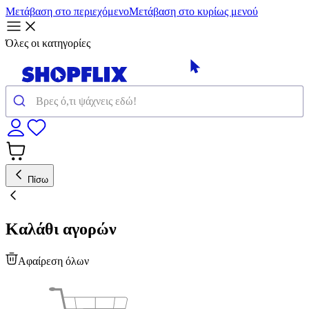
Μετάβαση στο περιεχόμενο
Μετάβαση στο κυρίως μενού
Όλες οι κατηγορίες
Πίσω
Καλάθι αγορών
Αφαίρεση όλων