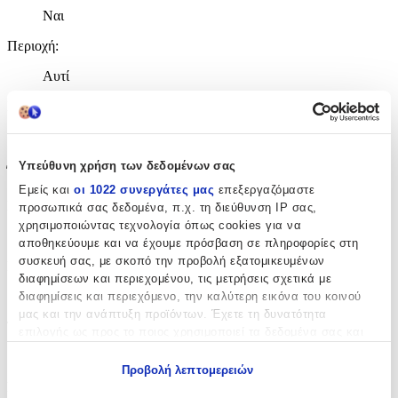
Ναι
Περιοχή
:
Αυτί
Σετ
:
Όχι
Υπεύθυνη χρήση των δεδομένων σας
Έξτρα Χαρακτηριστικά
Εμείς και
οι 1022 συνεργάτες μας
επεξεργαζόμαστε
Piercing
:
προσωπικά σας δεδομένα, π.χ. τη διεύθυνση IP σας,
χρησιμοποιώντας τεχνολογία όπως cookies για να
Όχι
αποθηκεύουμε και να έχουμε πρόσβαση σε πληροφορίες στη
συσκευή σας, με σκοπό την προβολή εξατομικευμένων
Νυφικά
:
διαφημίσεων και περιεχομένου, τις μετρήσεις σχετικά με
Όχι
διαφημίσεις και περιεχόμενο, την καλύτερη εικόνα του κοινού
μας και την ανάπτυξη προϊόντων. Έχετε τη δυνατότητα
Τύπος
:
επιλογής ως προς το ποιος χρησιμοποιεί τα δεδομένα σας και
για ποιους σκοπούς.
Κρίκοι
Προβολή λεπτομερειών
Εάν μας επιτρέπετε, θα θέλαμε επίσης:
Σχέδιο
: