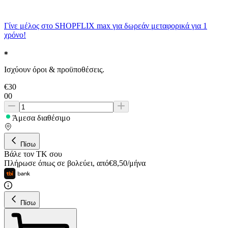
Γίνε μέλος στο SHOPFLIX max για δωρεάν μεταφορικά για 1
χρόνο!
Ισχύουν όροι & προϋποθέσεις.
€
30
00
Άμεσα διαθέσιμο
Πίσω
Βάλε τον ΤΚ σου
Πλήρωσε όπως σε βολεύει
,
από
€
8,50
/
μήνα
Πίσω