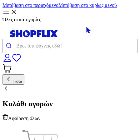
Μετάβαση στο περιεχόμενο
Μετάβαση στο κυρίως μενού
Όλες οι κατηγορίες
Πίσω
Καλάθι αγορών
Αφαίρεση όλων