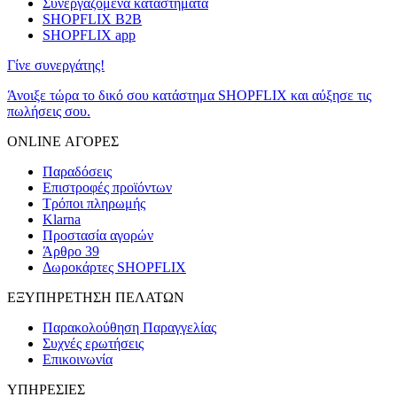
Συνεργαζόμενα καταστήματα
SHOPFLIX B2B
SHOPFLIX app
Γίνε συνεργάτης!
Άνοιξε τώρα το δικό σου κατάστημα SHOPFLIX και αύξησε τις
πωλήσεις σου.
ONLINE ΑΓΟΡΕΣ
Παραδόσεις
Επιστροφές προϊόντων
Τρόποι πληρωμής
Klarna
Προστασία αγορών
Άρθρο 39
Δωροκάρτες SHOPFLIX
ΕΞΥΠΗΡΕΤΗΣΗ ΠΕΛΑΤΩΝ
Παρακολούθηση Παραγγελίας
Συχνές ερωτήσεις
Επικοινωνία
ΥΠΗΡΕΣΙΕΣ