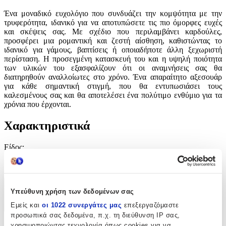
Ένα μοναδικό ευχολόγιο που συνδυάζει την κομψότητα με την
τρυφερότητα, ιδανικό για να αποτυπώσετε τις πιο όμορφες ευχές
και σκέψεις σας. Με σχέδιο που περιλαμβάνει καρδούλες,
προσφέρει μια ρομαντική και ζεστή αίσθηση, καθιστώντας το
ιδανικό για γάμους, βαπτίσεις ή οποιαδήποτε άλλη ξεχωριστή
περίσταση. Η προσεγμένη κατασκευή του και η υψηλή ποιότητα
των υλικών του εξασφαλίζουν ότι οι αναμνήσεις σας θα
διατηρηθούν αναλλοίωτες στο χρόνο. Ένα απαραίτητο αξεσουάρ
για κάθε σημαντική στιγμή, που θα εντυπωσιάσει τους
καλεσμένους σας και θα αποτελέσει ένα πολύτιμο ενθύμιο για τα
χρόνια που έρχονται.
Χαρακτηριστικά
Είδος
:
Βιβλίο Ευχών
Χαρακτηριστικά
Υπεύθυνη χρήση των δεδομένων σας
Εμείς και
οι 1022 συνεργάτες μας
επεξεργαζόμαστε
+
προσωπικά σας δεδομένα, π.χ. τη διεύθυνση IP σας,
χρησιμοποιώντας τεχνολογία όπως cookies για να