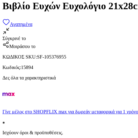
Βιβλίο Ευχών Ευχολόγιο 21x28
Αγαπημένα
Σύγκρινέ το
Μοιράσου το
ΚΩΔΙΚΟΣ SKU
:
SF-105376955
Κωδικός
:
15894
Δες όλα τα χαρακτηριστικά
Γίνε μέλος στο SHOPFLIX max για δωρεάν μεταφορικά για 1 χρόνο
Ισχύουν όροι & προϋποθέσεις.