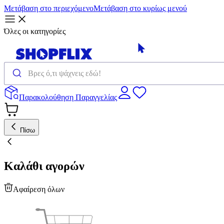
Μετάβαση στο περιεχόμενο
Μετάβαση στο κυρίως μενού
Όλες οι κατηγορίες
Παρακολούθηση Παραγγελίας
Πίσω
Καλάθι αγορών
Αφαίρεση όλων