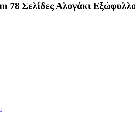
cm 78 Σελίδες Αλογάκι Εξώφυλλ
!