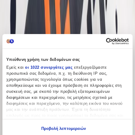
Κατασκευαστής
:
Funky
Με Πανωφόρι
:
Όχι
Τεμάχια
:
Υπεύθυνη χρήση των δεδομένων σας
2
Εμείς και
οι 1022 συνεργάτες μας
επεξεργαζόμαστε
τμχ
προσωπικά σας δεδομένα, π.χ. τη διεύθυνση IP σας,
Φύλο
:
χρησιμοποιώντας τεχνολογία όπως cookies για να
αποθηκεύουμε και να έχουμε πρόσβαση σε πληροφορίες στη
Αγόρι
συσκευή σας, με σκοπό την προβολή εξατομικευμένων
διαφημίσεων και περιεχομένου, τις μετρήσεις σχετικά με
Χρώμα
:
διαφημίσεις και περιεχόμενο, την καλύτερη εικόνα του κοινού
Πολύχρωμο
μας και την ανάπτυξη προϊόντων. Έχετε τη δυνατότητα
επιλογής ως προς το ποιος χρησιμοποιεί τα δεδομένα σας και
Έξτρα Χαρακτηριστικά
για ποιους σκοπούς.
Προβολή λεπτομερειών
Κοστούμι
:
Εάν μας επιτρέπετε, θα θέλαμε επίσης: