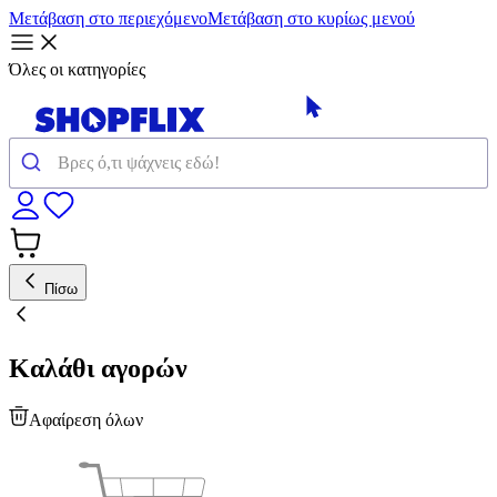
Μετάβαση στο περιεχόμενο
Μετάβαση στο κυρίως μενού
Όλες οι κατηγορίες
Πίσω
Καλάθι αγορών
Αφαίρεση όλων