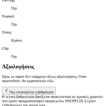
Piercing
:
διαφημίσεις και περιεχόμενο, την καλύτερη εικόνα του κοινού
μας και την ανάπτυξη προϊόντων. Επίσης, κοινοποιούμε
Όχι
πληροφορίες σχετικά με την από μέρους σας χρήση της
Νυφικά
:
τοποθεσίας μας στους συνεργάτες μέσων κοινωνικής
δικτύωσης, διαφημίσεων και ανάλυσης.
Όχι
Τύπος
:
Κρίκοι
Clip
:
Όχι
Αξιολογήσεις
Προς το παρόν δεν υπάρχουν άλλες αξιολογήσεις. Όταν
προστεθούν, θα εμφανιστούν εδώ.
Πώς υπολογίζεται η βαθμολογία
Η τελική βαθμολογία βασίζεται αποκλειστικά σε κριτικές χρηστών
που έχουν πραγματοποιήσει αγορά μέσω SHOPFLIX ή έχουν
επιβεβαιώσει την αγορά τους.