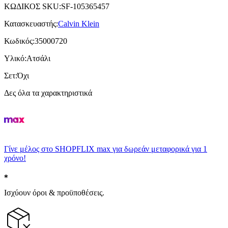
ΚΩΔΙΚΟΣ SKU
:
SF-105365457
Κατασκευαστής
:
Calvin Klein
Κωδικός
:
35000720
Υλικό
:
Ατσάλι
Σετ
:
Όχι
Δες όλα τα χαρακτηριστικά
Γίνε μέλος στο SHOPFLIX max για δωρεάν μεταφορικά για 1
χρόνο!
Ισχύουν όροι & προϋποθέσεις.