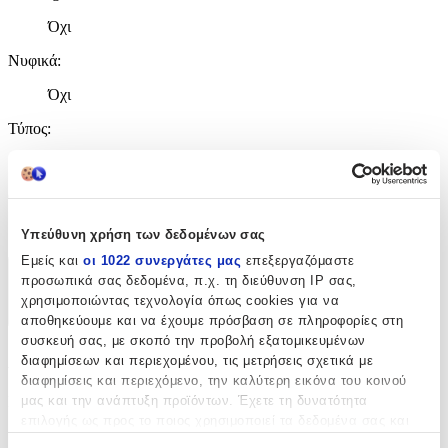
Όχι
Νυφικά
:
Όχι
Τύπος
:
Κρίκοι
Clip
:
Όχι
Υπεύθυνη χρήση των δεδομένων σας
Εμείς και
οι 1022 συνεργάτες μας
επεξεργαζόμαστε
προσωπικά σας δεδομένα, π.χ. τη διεύθυνση IP σας,
Χαρακτηριστικά
χρησιμοποιώντας τεχνολογία όπως cookies για να
+
αποθηκεύουμε και να έχουμε πρόσβαση σε πληροφορίες στη
συσκευή σας, με σκοπό την προβολή εξατομικευμένων
Χαρακτηριστικά
διαφημίσεων και περιεχομένου, τις μετρήσεις σχετικά με
διαφημίσεις και περιεχόμενο, την καλύτερη εικόνα του κοινού
μας και την ανάπτυξη προϊόντων. Έχετε τη δυνατότητα
Κατασκευαστής
:
επιλογής ως προς το ποιος χρησιμοποιεί τα δεδομένα σας και
Calvin Klein
για ποιους σκοπούς.