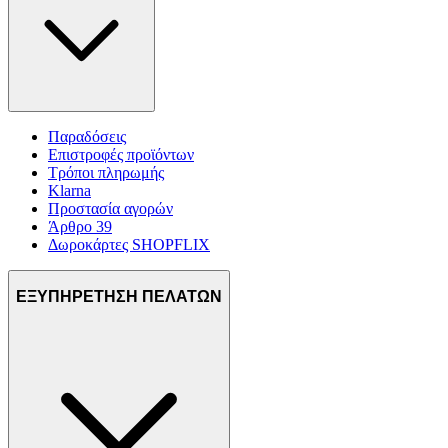
Παραδόσεις
Επιστροφές προϊόντων
Τρόποι πληρωμής
Klarna
Προστασία αγορών
Άρθρο 39
Δωροκάρτες SHOPFLIX
ΕΞΥΠΗΡΕΤΗΣΗ ΠΕΛΑΤΩΝ