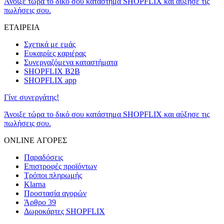
Άνοιξε τώρα το δικό σου κατάστημα SHOPFLIX και αύξησε τις
πωλήσεις σου.
ΕΤΑΙΡΕΙΑ
Σχετικά με εμάς
Ευκαιρίες καριέρας
Συνεργαζόμενα καταστήματα
SHOPFLIX B2B
SHOPFLIX app
Γίνε συνεργάτης!
Άνοιξε τώρα το δικό σου κατάστημα SHOPFLIX και αύξησε τις
πωλήσεις σου.
ONLINE ΑΓΟΡΕΣ
Παραδόσεις
Επιστροφές προϊόντων
Τρόποι πληρωμής
Klarna
Προστασία αγορών
Άρθρο 39
Δωροκάρτες SHOPFLIX