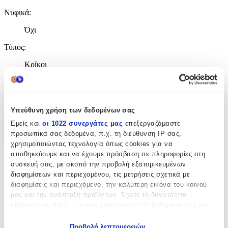
Νυφικά
:
Όχι
Τύπος
:
Κρίκοι
Clip
:
Όχι
Υπεύθυνη χρήση των δεδομένων σας
Εμείς και
οι 1022 συνεργάτες μας
επεξεργαζόμαστε
Χαρακτηριστικά
προσωπικά σας δεδομένα, π.χ. τη διεύθυνση IP σας,
+
χρησιμοποιώντας τεχνολογία όπως cookies για να
αποθηκεύουμε και να έχουμε πρόσβαση σε πληροφορίες στη
Χαρακτηριστικά
συσκευή σας, με σκοπό την προβολή εξατομικευμένων
διαφημίσεων και περιεχομένου, τις μετρήσεις σχετικά με
διαφημίσεις και περιεχόμενο, την καλύτερη εικόνα του κοινού
Κατασκευαστής
:
μας και την ανάπτυξη προϊόντων. Έχετε τη δυνατότητα
Bag to Bag
επιλογής ως προς το ποιος χρησιμοποιεί τα δεδομένα σας και
για ποιους σκοπούς.
Βασικά Χαρακτηριστικά
Προβολή λεπτομερειών