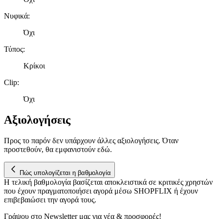
μας και την ανάπτυξη προϊόντων. Επίσης, κοινοποιούμε
Νυφικά
:
πληροφορίες σχετικά με την από μέρους σας χρήση της
τοποθεσίας μας στους συνεργάτες μέσων κοινωνικής
Όχι
δικτύωσης, διαφημίσεων και ανάλυσης.
Τύπος
:
Κρίκοι
Clip
:
Όχι
Αξιολογήσεις
Προς το παρόν δεν υπάρχουν άλλες αξιολογήσεις. Όταν
προστεθούν, θα εμφανιστούν εδώ.
Πώς υπολογίζεται η βαθμολογία
Η τελική βαθμολογία βασίζεται αποκλειστικά σε κριτικές χρηστών
που έχουν πραγματοποιήσει αγορά μέσω SHOPFLIX ή έχουν
επιβεβαιώσει την αγορά τους.
Γράψου στο Νewsletter μας για νέα & προσφορές!