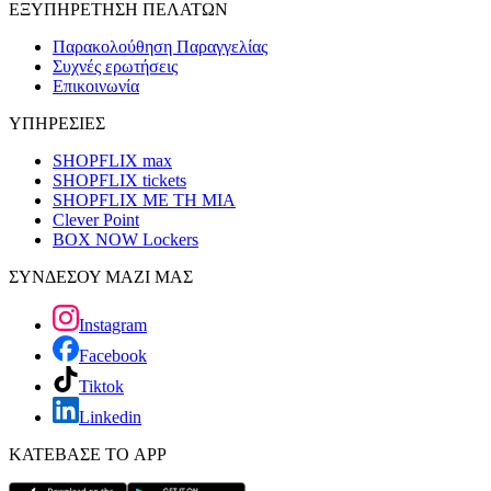
ΕΞΥΠΗΡΕΤΗΣΗ ΠΕΛΑΤΩΝ
Παρακολούθηση Παραγγελίας
Συχνές ερωτήσεις
Επικοινωνία
ΥΠΗΡΕΣΙΕΣ
SHOPFLIX max
SHOPFLIX tickets
SHOPFLIX ΜΕ ΤΗ ΜΙΑ
Clever Point
BOX NOW Lockers
ΣΥΝΔΕΣΟΥ ΜΑΖΙ ΜΑΣ
Instagram
Facebook
Tiktok
Linkedin
ΚΑΤΕΒΑΣΕ ΤΟ APP