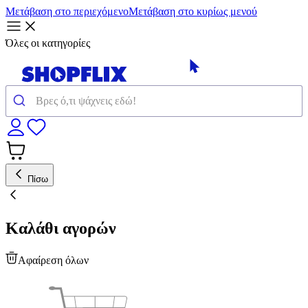
Μετάβαση στο περιεχόμενο
Μετάβαση στο κυρίως μενού
Όλες οι κατηγορίες
Πίσω
Καλάθι αγορών
Αφαίρεση όλων