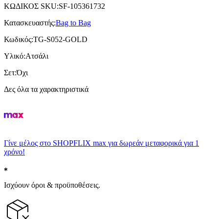
ΚΩΔΙΚΟΣ SKU
:
SF-105361732
Κατασκευαστής
:
Bag to Bag
Κωδικός
:
TG-S052-GOLD
Υλικό
:
Ατσάλι
Σετ
:
Όχι
Δες όλα τα χαρακτηριστικά
Γίνε μέλος στο SHOPFLIX max για δωρεάν μεταφορικά για 1
χρόνο!
Ισχύουν όροι & προϋποθέσεις.