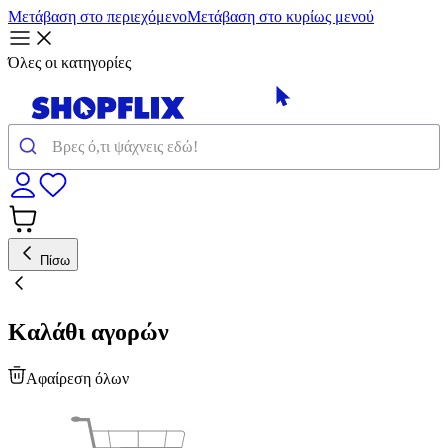
Μετάβαση στο περιεχόμενο
Μετάβαση στο κυρίως μενού
Όλες οι κατηγορίες
Πίσω
Καλάθι αγορών
Αφαίρεση όλων