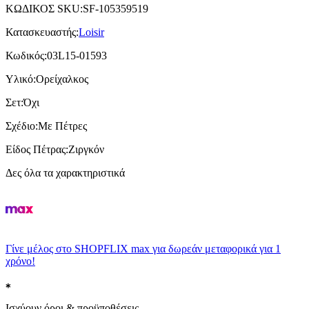
ΚΩΔΙΚΟΣ SKU
:
SF-105359519
Κατασκευαστής
:
Loisir
Κωδικός
:
03L15-01593
Υλικό
:
Ορείχαλκος
Σετ
:
Όχι
Σχέδιο
:
Με Πέτρες
Είδος Πέτρας
:
Ζιργκόν
Δες όλα τα χαρακτηριστικά
Γίνε μέλος στο SHOPFLIX max για δωρεάν μεταφορικά για 1
χρόνο!
Ισχύουν όροι & προϋποθέσεις.