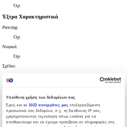
Όχι
Έξτρα Χαρακτηριστικά
Piercing
:
Όχι
Νυφικά
:
Όχι
Σχέδιο
:
Με Πέτρες
Clip
:
Όχι
Υπεύθυνη χρήση των δεδομένων σας
Είδος Πέτρας
:
Εμείς και
οι 1022 συνεργάτες μας
επεξεργαζόμαστε
προσωπικά σας δεδομένα, π.χ. τη διεύθυνση IP σας,
Ζιργκόν
χρησιμοποιώντας τεχνολογία όπως cookies για να
αποθηκεύουμε και να έχουμε πρόσβαση σε πληροφορίες στη